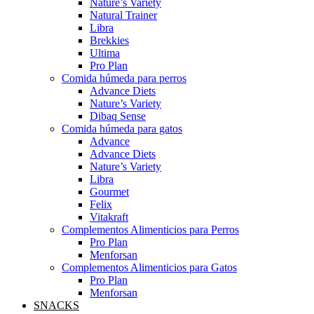
Nature’s Variety
Natural Trainer
Libra
Brekkies
Ultima
Pro Plan
Comida húmeda para perros
Advance Diets
Nature’s Variety
Dibaq Sense
Comida húmeda para gatos
Advance
Advance Diets
Nature’s Variety
Libra
Gourmet
Felix
Vitakraft
Complementos Alimenticios para Perros
Pro Plan
Menforsan
Complementos Alimenticios para Gatos
Pro Plan
Menforsan
SNACKS