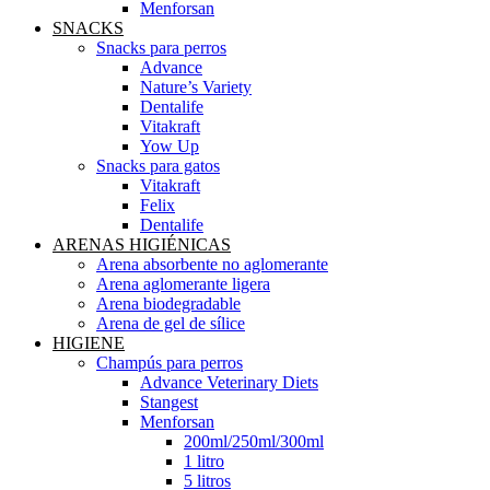
Menforsan
SNACKS
Snacks para perros
Advance
Nature’s Variety
Dentalife
Vitakraft
Yow Up
Snacks para gatos
Vitakraft
Felix
Dentalife
ARENAS HIGIÉNICAS
Arena absorbente no aglomerante
Arena aglomerante ligera
Arena biodegradable
Arena de gel de sílice
HIGIENE
Champús para perros
Advance Veterinary Diets
Stangest
Menforsan
200ml/250ml/300ml
1 litro
5 litros