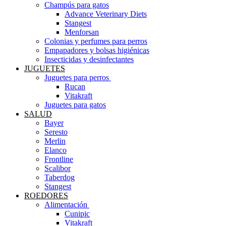
Champús para gatos
Advance Veterinary Diets
Stangest
Menforsan
Colonias y perfumes para perros
Empapadores y bolsas higiénicas
Insecticidas y desinfectantes
JUGUETES
Juguetes para perros ​
Rucan
Vitakraft
Juguetes para gatos
SALUD
Bayer
Seresto
Merlin
Elanco
Frontline
Scalibor
Taberdog
Stangest
ROEDORES
Alimentación ​
Cunipic
Vitakraft