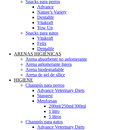
Snacks para perros
Advance
Nature’s Variety
Dentalife
Vitakraft
Yow Up
Snacks para gatos
Vitakraft
Felix
Dentalife
ARENAS HIGIÉNICAS
Arena absorbente no aglomerante
Arena aglomerante ligera
Arena biodegradable
Arena de gel de sílice
HIGIENE
Champús para perros
Advance Veterinary Diets
Stangest
Menforsan
200ml/250ml/300ml
1 litro
5 litros
Champús para gatos
Advance Veterinary Diets