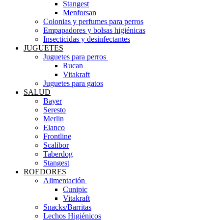
Stangest
Menforsan
Colonias y perfumes para perros
Empapadores y bolsas higiénicas
Insecticidas y desinfectantes
JUGUETES
Juguetes para perros ​
Rucan
Vitakraft
Juguetes para gatos
SALUD
Bayer
Seresto
Merlin
Elanco
Frontline
Scalibor
Taberdog
Stangest
ROEDORES
Alimentación ​
Cunipic
Vitakraft
Snacks/Barritas
Lechos Higiénicos