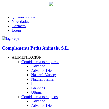
93 760 46 55
--
607 44 17 51
-- Lunes a viernes de 8:30h. a 17.30
info@petitsanimals.com
Quiénes somos
Novedades
Contacto
Login
Complements Petits Animals, S.L.
ALIMENTACIÓN
Comida seca para perros
Advance
Advance Diets
Nature’s Variety
Natural Trainer
Libra
Brekkies
Ultima
Comida seca para gatos
Advance
Advance Diets