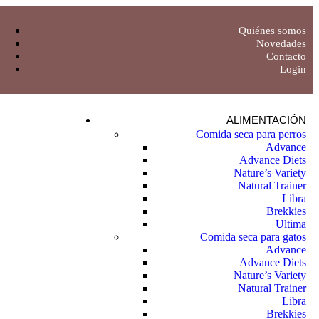
Quiénes somos
Novedades
Contacto
Login
ALIMENTACIÓN
Comida seca para perros
Advance
Advance Diets
Nature’s Variety
Natural Trainer
Libra
Brekkies
Ultima
Comida seca para gatos
Advance
Advance Diets
Nature’s Variety
Natural Trainer
Libra
Brekkies