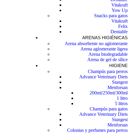
Vitakraft
Yow Up
Snacks para gatos
Vitakraft
Felix
Dentalife
ARENAS HIGIÉNICAS
Arena absorbente no aglomerante
Arena aglomerante ligera
Arena biodegradable
Arena de gel de sílice
HIGIENE
Champús para perros
Advance Veterinary Diets
Stangest
Menforsan
200ml/250ml/300ml
1 litro
5 litros
Champús para gatos
Advance Veterinary Diets
Stangest
Menforsan
Colonias y perfumes para perros