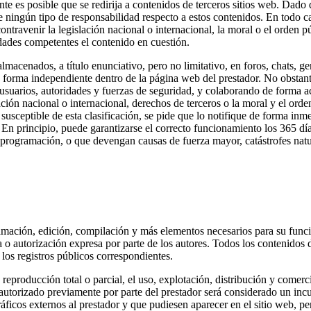
nte es posible que se redirija a contenidos de terceros sitios web. Dado
e ningún tipo de responsabilidad respecto a estos contenidos. En todo c
ntravenir la legislación nacional o internacional, la moral o el orden pú
idades competentes el contenido en cuestión.
lmacenados, a título enunciativo, pero no limitativo, en foros, chats, g
e forma independiente dentro de la página web del prestador. No obstant
usuarios, autoridades y fuerzas de seguridad, y colaborando de forma act
ción nacional o internacional, derechos de terceros o la moral y el orde
usceptible de esta clasificación, se pide que lo notifique de forma inmed
n principio, puede garantizarse el correcto funcionamiento los 365 días
de programación, o que devengan causas de fuerza mayor, catástrofes natu
gramación, edición, compilación y más elementos necesarios para su funci
a o autorización expresa por parte de los autores. Todos los contenidos 
 los registros públicos correspondientes.
 reproducción total o parcial, el uso, explotación, distribución y comerc
no autorizado previamente por parte del prestador será considerado un i
 gráficos externos al prestador y que pudiesen aparecer en el sitio web, p