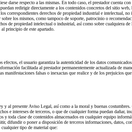
ese darse respecto a las mismas. En todo caso, el prestador cuenta con l
n redirigir directamente a los contenidos concretos del sitio web, ha
s los correspondientes derechos de propiedad industrial e intelectual, n
r sobre los mismos, como tampoco de soporte, patrocinio o recomendaci
hos de propiedad intelectual o industrial, así como sobre cualquiera de 
 al principio de este apartado.
os efectos, el usuario garantiza la autenticidad de los datos comunicados
 información facilitada al prestador permanentemente actualizada de ma
las manifestaciones falsas o inexactas que realice y de los prejuicios que
y y al presente Aviso Legal, así como a la moral y buenas costumbres. C
rechos e intereses de terceros, o que de cualquier forma puedan dañar, inut
s y toda clase de contenidos almacenados en cualquier equipo informático
ir, difundir o poner a disposición de terceros informaciones, datos, con
 cualquier tipo de material que: