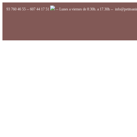
93 760 46 55
--
607 44 17 51
-- Lunes a viernes de 8:30h. a 17.30h --
info@petitsan