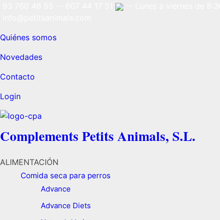
93 760 46 55
--
607 44 17 51
-- Lunes a viernes de 8:30
info@petitsanimals.com
Quiénes somos
Novedades
Contacto
Login
Complements Petits Animals, S.L.
ALIMENTACIÓN
Comida seca para perros
Advance
Advance Diets