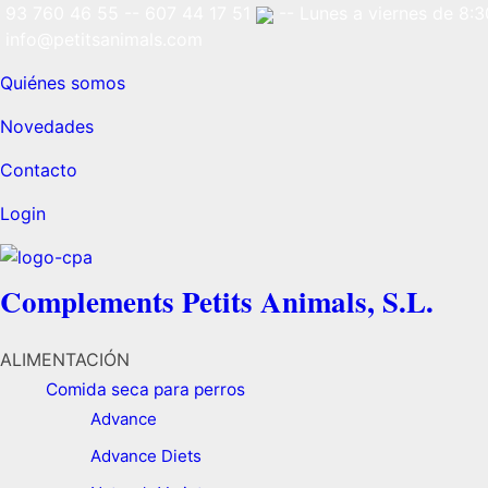
93 760 46 55
--
607 44 17 51
-- Lunes a viernes de 8:30
info@petitsanimals.com
Quiénes somos
Novedades
Contacto
Login
Complements Petits Animals, S.L.
ALIMENTACIÓN
Comida seca para perros
Advance
Advance Diets