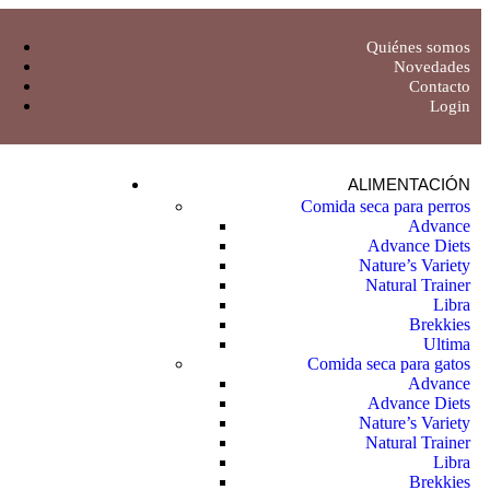
Quiénes somos
Novedades
Contacto
Login
ALIMENTACIÓN
Comida seca para perros
Advance
Advance Diets
Nature’s Variety
Natural Trainer
Libra
Brekkies
Ultima
Comida seca para gatos
Advance
Advance Diets
Nature’s Variety
Natural Trainer
Libra
Brekkies