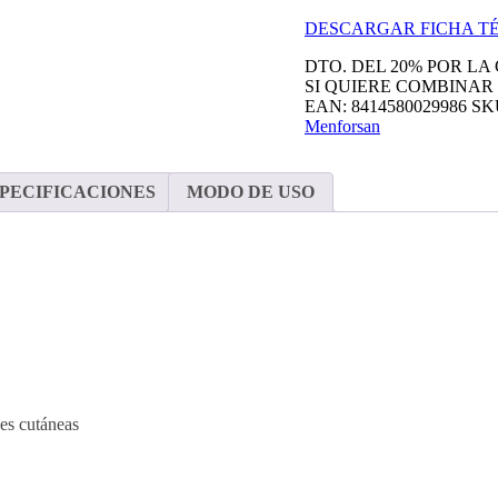
DESCARGAR FICHA T
DTO. DEL 20% POR LA
SI QUIERE COMBINAR
EAN:
8414580029986
SK
Menforsan
SPECIFICACIONES
MODO DE USO
nes cutáneas