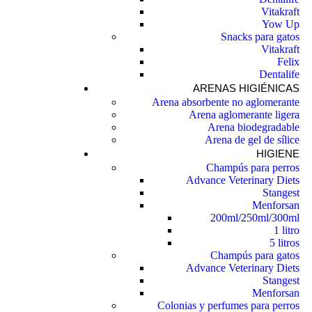
Vitakraft
Yow Up
Snacks para gatos
Vitakraft
Felix
Dentalife
ARENAS HIGIÉNICAS
Arena absorbente no aglomerante
Arena aglomerante ligera
Arena biodegradable
Arena de gel de sílice
HIGIENE
Champús para perros
Advance Veterinary Diets
Stangest
Menforsan
200ml/250ml/300ml
1 litro
5 litros
Champús para gatos
Advance Veterinary Diets
Stangest
Menforsan
Colonias y perfumes para perros