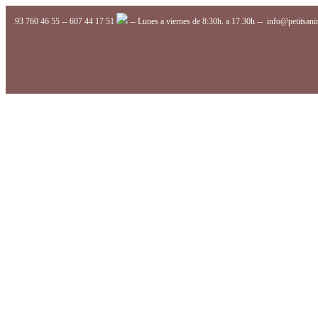
93 760 46 55
--
607 44 17 51
-- Lunes a viernes de 8:30h. a 17.30h --
info@petitsan