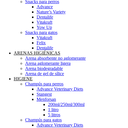
Snacks para perros
Advance
Nature’s Variety
Dentalife
Vitakraft
Yow Up
Snacks para gatos
Vitakraft
Felix
Dentalife
ARENAS HIGIÉNICAS
Arena absorbente no aglomerante
Arena aglomerante ligera
Arena biodegradable
Arena de gel de sílice
HIGIENE
Champús para perros
Advance Veterinary Diets
Stangest
Menforsan
200ml/250ml/300ml
1 litro
5 litros
Champús para gatos
Advance Veterinary Diets