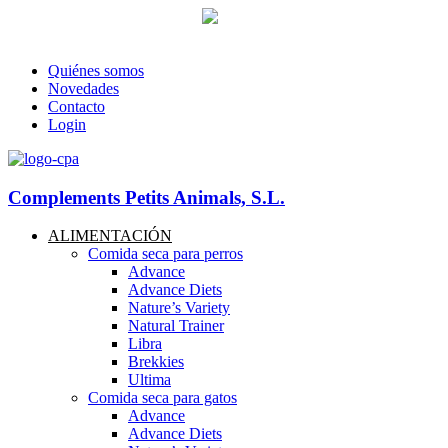
93 760 46 55
--
607 44 17 51
-- Lunes a viernes de 8:30h. a 17.30
info@petitsanimals.com
Quiénes somos
Novedades
Contacto
Login
Complements Petits Animals, S.L.
ALIMENTACIÓN
Comida seca para perros
Advance
Advance Diets
Nature’s Variety
Natural Trainer
Libra
Brekkies
Ultima
Comida seca para gatos
Advance
Advance Diets