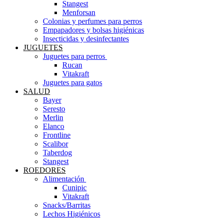
Stangest
Menforsan
Colonias y perfumes para perros
Empapadores y bolsas higiénicas
Insecticidas y desinfectantes
JUGUETES
Juguetes para perros ​
Rucan
Vitakraft
Juguetes para gatos
SALUD
Bayer
Seresto
Merlin
Elanco
Frontline
Scalibor
Taberdog
Stangest
ROEDORES
Alimentación ​
Cunipic
Vitakraft
Snacks/Barritas
Lechos Higiénicos