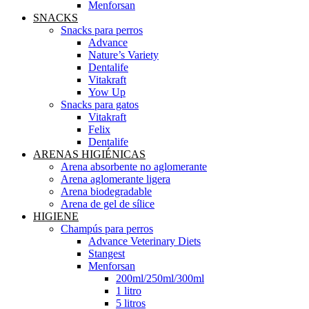
Menforsan
SNACKS
Snacks para perros
Advance
Nature’s Variety
Dentalife
Vitakraft
Yow Up
Snacks para gatos
Vitakraft
Felix
Dentalife
ARENAS HIGIÉNICAS
Arena absorbente no aglomerante
Arena aglomerante ligera
Arena biodegradable
Arena de gel de sílice
HIGIENE
Champús para perros
Advance Veterinary Diets
Stangest
Menforsan
200ml/250ml/300ml
1 litro
5 litros