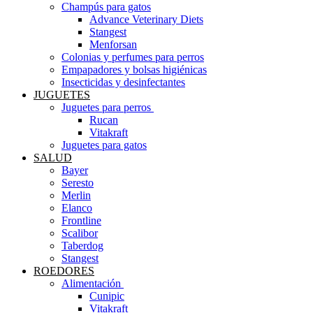
Champús para gatos
Advance Veterinary Diets
Stangest
Menforsan
Colonias y perfumes para perros
Empapadores y bolsas higiénicas
Insecticidas y desinfectantes
JUGUETES
Juguetes para perros ​
Rucan
Vitakraft
Juguetes para gatos
SALUD
Bayer
Seresto
Merlin
Elanco
Frontline
Scalibor
Taberdog
Stangest
ROEDORES
Alimentación ​
Cunipic
Vitakraft