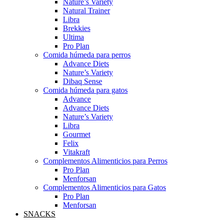
Nature’s Variety
Natural Trainer
Libra
Brekkies
Ultima
Pro Plan
Comida húmeda para perros
Advance Diets
Nature’s Variety
Dibaq Sense
Comida húmeda para gatos
Advance
Advance Diets
Nature’s Variety
Libra
Gourmet
Felix
Vitakraft
Complementos Alimenticios para Perros
Pro Plan
Menforsan
Complementos Alimenticios para Gatos
Pro Plan
Menforsan
SNACKS