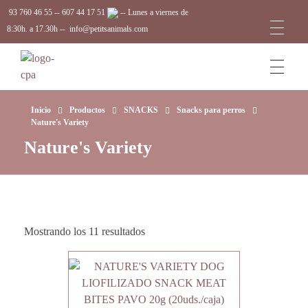
93 760 46 55
--
607 44 17 51
-- Lunes a viernes de
8:30h. a 17.30h --
info@petitsanimals.com
Complements Petits Animals, S.L.
Inicio
Productos
SNACKS
Snacks para perros
Nature's Variety
Nature's Variety
Mostrando los 11 resultados