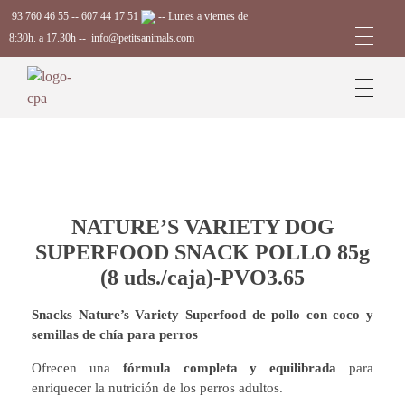
93 760 46 55
--
607 44 17 51
-- Lunes a viernes de
8:30h. a 17.30h --
info@petitsanimals.com
Complements Petits Animals, S.L.
NATURE’S VARIETY DOG
SUPERFOOD SNACK POLLO 85g
(8 uds./caja)-PVO3.65
Snacks Nature’s Variety Superfood de pollo con coco y
semillas de chía para perros
Ofrecen una
fórmula completa y equilibrada
para
enriquecer la nutrición de los perros adultos.