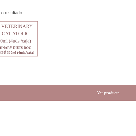
co resultado
INARY DIETS DOG
Ú 300ml (4uds./caja)
Ver producto