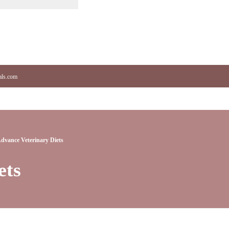
als.com
dvance Veterinary Diets
ets