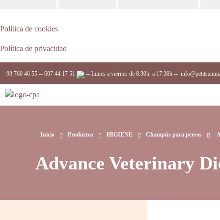
Política de cookies
Política de privacidad
93 760 46 55
--
607 44 17 51
-- Lunes a viernes de 8:30h. a 17.30h --
info@petitsanim
Complements Petits Animals, S.L.
Inicio
Productos
HIGIENE
Champús para perros
A
Advance Veterinary Di