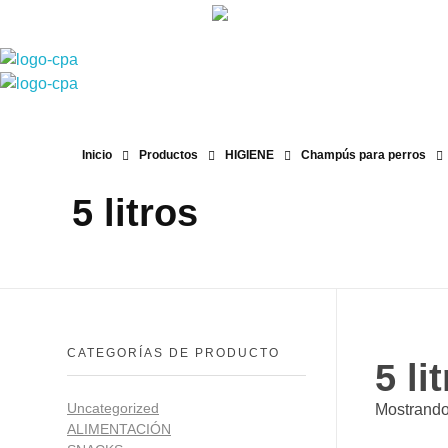
93 760 46 55
--
607 44 17 51
-- Lunes a viernes de 8:30h. a 
info@petitsanimals.com
Complements Petits Animals, S.L.
Complements Petits Animals, S.L.
Inicio
Productos
HIGIENE
Champús para perros
5 litros
CATEGORÍAS DE PRODUCTO
5 li
Uncategorized
Mostrando
ALIMENTACIÓN