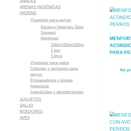
SNACKS
ARENAS HIGIÉNICAS
HIGIENE
Champús para perros
Advance Veterinary Diets
Stangest
MENFOR
Menforsan
200ml/250ml/300ml
ACONDI
1 litro
PARA PE
5 litros
Champús para gatos
Colonias y perfumes para
Ver p
perros
Empapadores y bolsas
higiénicas
Insecticidas y desinfectantes
JUGUETES
SALUD
ROEDORES
AVES