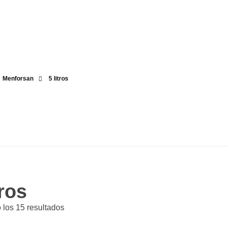
17.30h --
Menforsan
5 litros
tros
 los 15 resultados