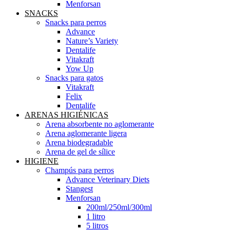
Menforsan
SNACKS
Snacks para perros
Advance
Nature’s Variety
Dentalife
Vitakraft
Yow Up
Snacks para gatos
Vitakraft
Felix
Dentalife
ARENAS HIGIÉNICAS
Arena absorbente no aglomerante
Arena aglomerante ligera
Arena biodegradable
Arena de gel de sílice
HIGIENE
Champús para perros
Advance Veterinary Diets
Stangest
Menforsan
200ml/250ml/300ml
1 litro
5 litros