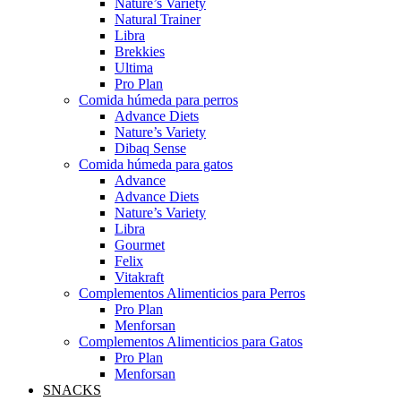
Nature’s Variety
Natural Trainer
Libra
Brekkies
Ultima
Pro Plan
Comida húmeda para perros
Advance Diets
Nature’s Variety
Dibaq Sense
Comida húmeda para gatos
Advance
Advance Diets
Nature’s Variety
Libra
Gourmet
Felix
Vitakraft
Complementos Alimenticios para Perros
Pro Plan
Menforsan
Complementos Alimenticios para Gatos
Pro Plan
Menforsan
SNACKS