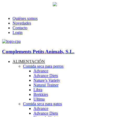
93 760 46 55
--
607 44 17 51
-- Lunes a viernes de 8:30h. a 17.30
info@petitsanimals.com
Quiénes somos
Novedades
Contacto
Login
Complements Petits Animals, S.L.
ALIMENTACIÓN
Comida seca para perros
Advance
Advance Diets
Nature’s Variety
Natural Trainer
Libra
Brekkies
Ultima
Comida seca para gatos
Advance
Advance Diets