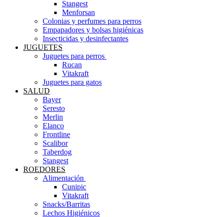
Stangest
Menforsan
Colonias y perfumes para perros
Empapadores y bolsas higiénicas
Insecticidas y desinfectantes
JUGUETES
Juguetes para perros ​
Rucan
Vitakraft
Juguetes para gatos
SALUD
Bayer
Seresto
Merlin
Elanco
Frontline
Scalibor
Taberdog
Stangest
ROEDORES
Alimentación ​
Cunipic
Vitakraft
Snacks/Barritas
Lechos Higiénicos