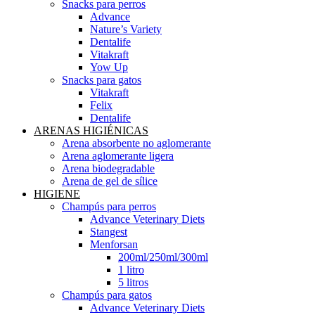
Snacks para perros
Advance
Nature’s Variety
Dentalife
Vitakraft
Yow Up
Snacks para gatos
Vitakraft
Felix
Dentalife
ARENAS HIGIÉNICAS
Arena absorbente no aglomerante
Arena aglomerante ligera
Arena biodegradable
Arena de gel de sílice
HIGIENE
Champús para perros
Advance Veterinary Diets
Stangest
Menforsan
200ml/250ml/300ml
1 litro
5 litros
Champús para gatos
Advance Veterinary Diets