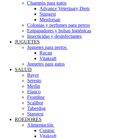
Champús para gatos
Advance Veterinary Diets
Stangest
Menforsan
Colonias y perfumes para perros
Empapadores y bolsas higiénicas
Insecticidas y desinfectantes
JUGUETES
Juguetes para perros ​
Rucan
Vitakraft
Juguetes para gatos
SALUD
Bayer
Seresto
Merlin
Elanco
Frontline
Scalibor
Taberdog
Stangest
ROEDORES
Alimentación ​
Cunipic
Vitakraft