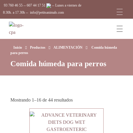
93 760 46 55
--
607 44 17 51
-- Lunes a viernes de
8:30h. a 17.30h --
info@petitsanimals.com
Complements Petits Animals, S.L.
Inicio
Productos
ALIMENTACIÓN
Comida húmeda
para perros
Comida húmeda para perros
Mostrando 1–16 de 44 resultados