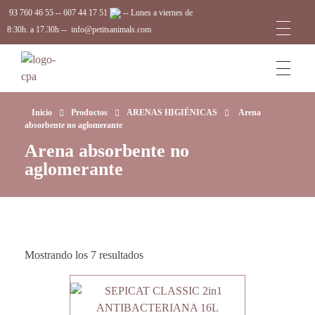
93 760 46 55
--
607 44 17 51
-- Lunes a viernes de
8:30h. a 17.30h --
info@petitsanimals.com
Complements Petits Animals, S.L.
Inicio
Productos
ARENAS HIGIÉNICAS
Arena
absorbente no aglomerante
Arena absorbente no
aglomerante
Mostrando los 7 resultados