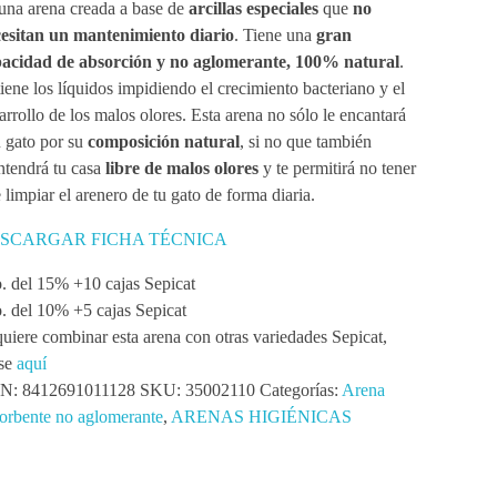
una arena creada a base de
arcillas especiales
que
no
esitan un mantenimiento diario
. Tiene una
gran
acidad de absorción y no aglomerante, 100% natural
.
iene los líquidos impidiendo el crecimiento bacteriano y el
arrollo de los malos olores. Esta arena no sólo le encantará
u gato por su
composición natural
, si no que también
tendrá tu casa
libre de malos olores
y te permitirá no tener
 limpiar el arenero de tu gato de forma diaria.
SCARGAR FICHA TÉCNICA
. del 15% +10 cajas Sepicat
. del 10% +5 cajas Sepicat
quiere combinar esta arena con otras variedades Sepicat,
se
aquí
N:
8412691011128
SKU:
35002110
Categorías:
Arena
orbente no aglomerante
,
ARENAS HIGIÉNICAS