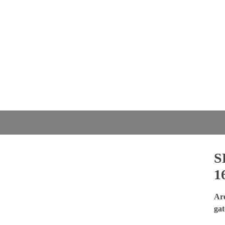
 --
S
1
Are
gat