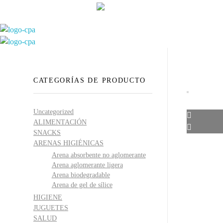
93 760 46 55
--
607 44 17 51
-- Lunes a viernes de 8:30h. a 17.30h
info@petitsanimals.com
Complements Petits Animals, S.L.
Complements Petits Animals, S.L.
CATEGORÍAS DE PRODUCTO
Uncategorized
ALIMENTACIÓN
SNACKS
ARENAS HIGIÉNICAS
Arena absorbente no aglomerante
Arena aglomerante ligera
Arena biodegradable
Arena de gel de sílice
HIGIENE
JUGUETES
SALUD