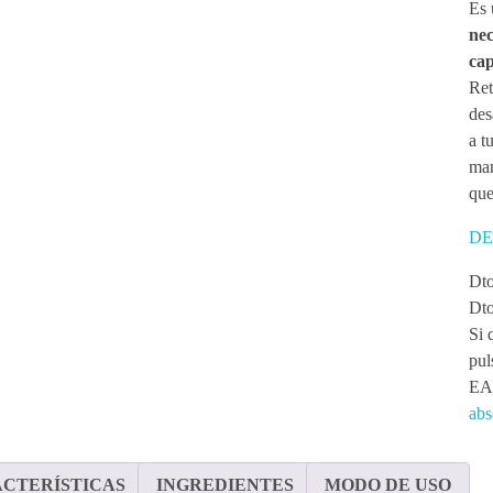
Es 
nec
cap
Ret
des
a t
man
que
DE
Dto
Dto
Si 
pul
EA
abs
CTERÍSTICAS
INGREDIENTES
MODO DE USO