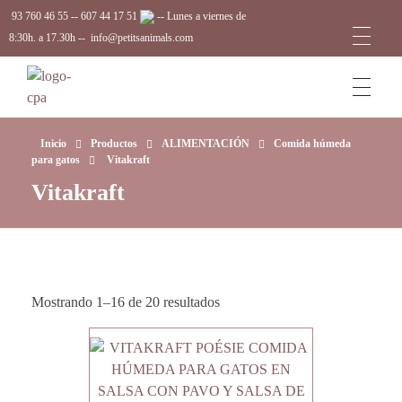
93 760 46 55
--
607 44 17 51
-- Lunes a viernes de
8:30h. a 17.30h --
info@petitsanimals.com
Complements Petits Animals, S.L.
Inicio
Productos
ALIMENTACIÓN
Comida húmeda
para gatos
Vitakraft
Vitakraft
Mostrando 1–16 de 20 resultados