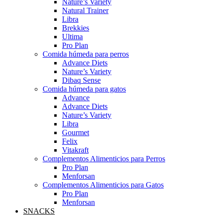
Nature’s Variety
Natural Trainer
Libra
Brekkies
Ultima
Pro Plan
Comida húmeda para perros
Advance Diets
Nature’s Variety
Dibaq Sense
Comida húmeda para gatos
Advance
Advance Diets
Nature’s Variety
Libra
Gourmet
Felix
Vitakraft
Complementos Alimenticios para Perros
Pro Plan
Menforsan
Complementos Alimenticios para Gatos
Pro Plan
Menforsan
SNACKS