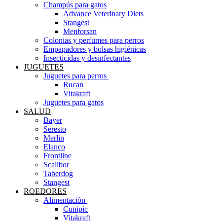
Champús para gatos
Advance Veterinary Diets
Stangest
Menforsan
Colonias y perfumes para perros
Empapadores y bolsas higiénicas
Insecticidas y desinfectantes
JUGUETES
Juguetes para perros ​
Rucan
Vitakraft
Juguetes para gatos
SALUD
Bayer
Seresto
Merlin
Elanco
Frontline
Scalibor
Taberdog
Stangest
ROEDORES
Alimentación ​
Cunipic
Vitakraft