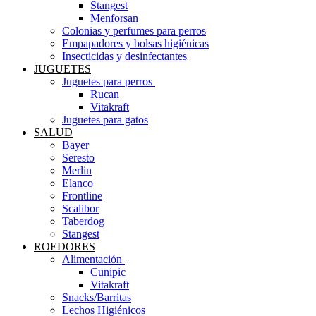
Stangest
Menforsan
Colonias y perfumes para perros
Empapadores y bolsas higiénicas
Insecticidas y desinfectantes
JUGUETES
Juguetes para perros ​
Rucan
Vitakraft
Juguetes para gatos
SALUD
Bayer
Seresto
Merlin
Elanco
Frontline
Scalibor
Taberdog
Stangest
ROEDORES
Alimentación ​
Cunipic
Vitakraft
Snacks/Barritas
Lechos Higiénicos