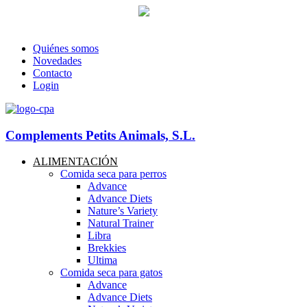
93 760 46 55
--
607 44 17 51
-- Lunes a viernes de 8:30h. a 17.30
info@petitsanimals.com
Quiénes somos
Novedades
Contacto
Login
Complements Petits Animals, S.L.
ALIMENTACIÓN
Comida seca para perros
Advance
Advance Diets
Nature’s Variety
Natural Trainer
Libra
Brekkies
Ultima
Comida seca para gatos
Advance
Advance Diets