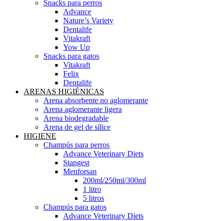
Snacks para perros
Advance
Nature’s Variety
Dentalife
Vitakraft
Yow Up
Snacks para gatos
Vitakraft
Felix
Dentalife
ARENAS HIGIÉNICAS
Arena absorbente no aglomerante
Arena aglomerante ligera
Arena biodegradable
Arena de gel de sílice
HIGIENE
Champús para perros
Advance Veterinary Diets
Stangest
Menforsan
200ml/250ml/300ml
1 litro
5 litros
Champús para gatos
Advance Veterinary Diets