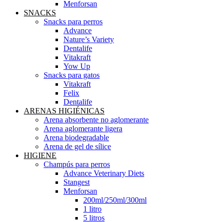
Menforsan
SNACKS
Snacks para perros
Advance
Nature’s Variety
Dentalife
Vitakraft
Yow Up
Snacks para gatos
Vitakraft
Felix
Dentalife
ARENAS HIGIÉNICAS
Arena absorbente no aglomerante
Arena aglomerante ligera
Arena biodegradable
Arena de gel de sílice
HIGIENE
Champús para perros
Advance Veterinary Diets
Stangest
Menforsan
200ml/250ml/300ml
1 litro
5 litros