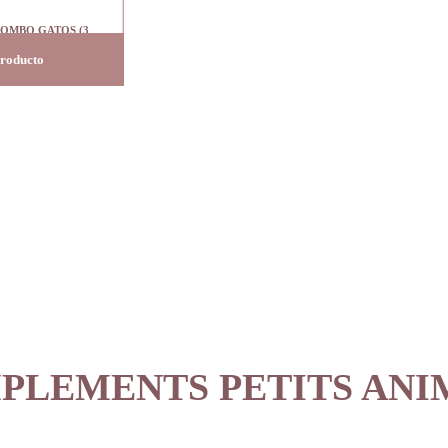
OMBO GATOS (3
as/caja)
producto
PLEMENTS PETITS ANI