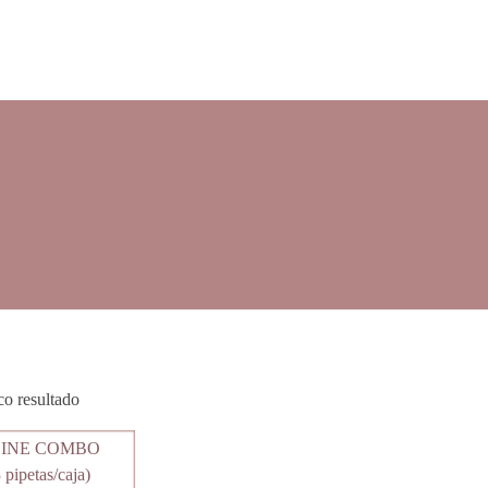
 --
co resultado