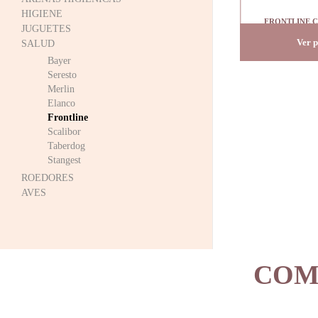
HIGIENE
FRONTLINE C
JUGUETES
pipet
Ver 
SALUD
Bayer
Seresto
Merlin
Elanco
Frontline
Scalibor
Taberdog
Stangest
ROEDORES
AVES
COM