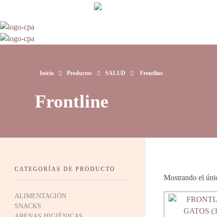
93 760 46 55
--
607 44 17 51
-- Lunes a viernes de 8:30h. a 17.30h
info@petitsanimals.com
Complements Petits Animals, S.L.
Complements Petits Animals, S.L.
Inicio
Productos
SALUD
Frontline
Frontline
CATEGORÍAS DE PRODUCTO
Mostrando el úni
ALIMENTACIÓN
SNACKS
ARENAS HIGIÉNICAS