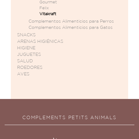
Gourmet
Felix
Vitakraft
Complementos Alimenticios para Perros
Complementos Alimenticios para Gatos
SNACKS
ARENAS HIGIÉNICAS
HIGIENE
JUGUETES
SALUD
ROEDORES
AVES
COMPLEMENTS PETITS ANIMALS