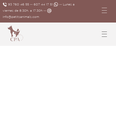
93 760 46 55
--
607 44 17 51
-- Lunes a
viernes de 8:30h. a 17.30h --
info@petitsanimals.com
Complements Petits Animals, S.L.