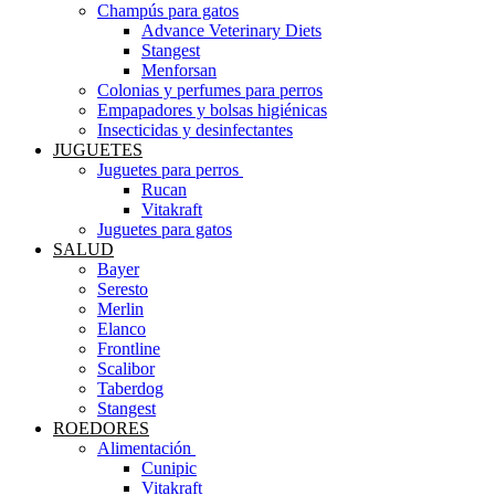
Champús para gatos
Advance Veterinary Diets
Stangest
Menforsan
Colonias y perfumes para perros
Empapadores y bolsas higiénicas
Insecticidas y desinfectantes
JUGUETES
Juguetes para perros ​
Rucan
Vitakraft
Juguetes para gatos
SALUD
Bayer
Seresto
Merlin
Elanco
Frontline
Scalibor
Taberdog
Stangest
ROEDORES
Alimentación ​
Cunipic
Vitakraft