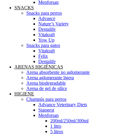
Menforsan
SNACKS
Snacks para perros
Advance
Nature’s Variety
Dentalife
Vitakraft
Yow Up
Snacks para gatos
Vitakraft
Felix
Dentalife
ARENAS HIGIÉNICAS
Arena absorbente no aglomerante
Arena aglomerante ligera
Arena biodegradable
Arena de gel de sílice
HIGIENE
Champús para perros
Advance Veterinary Diets
Stangest
Menforsan
200ml/250ml/300ml
1 litro
5 litros