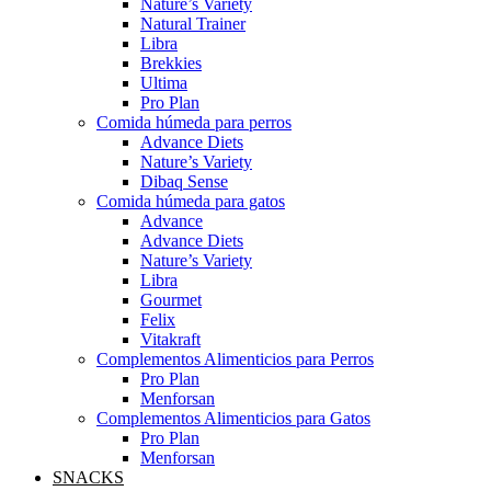
Nature’s Variety
Natural Trainer
Libra
Brekkies
Ultima
Pro Plan
Comida húmeda para perros
Advance Diets
Nature’s Variety
Dibaq Sense
Comida húmeda para gatos
Advance
Advance Diets
Nature’s Variety
Libra
Gourmet
Felix
Vitakraft
Complementos Alimenticios para Perros
Pro Plan
Menforsan
Complementos Alimenticios para Gatos
Pro Plan
Menforsan
SNACKS