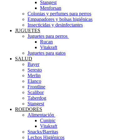
Stangest
Menforsan
Colonias y perfumes para perros
Empapadores y bolsas higiénicas
Insecticidas y desinfectantes
JUGUETES
Juguetes para perros ​
Rucan
Vitakraft
Juguetes para gatos
SALUD
Bayer
Seresto
Merlin
Elanco
Frontline
Scalibor
Taberdog
Stangest
ROEDORES
Alimentación ​
Cunipic
Vitakraft
Snacks/Barritas
Lechos Higiénicos