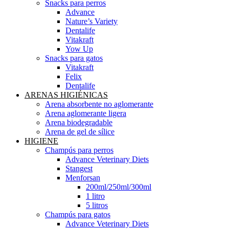
Snacks para perros
Advance
Nature’s Variety
Dentalife
Vitakraft
Yow Up
Snacks para gatos
Vitakraft
Felix
Dentalife
ARENAS HIGIÉNICAS
Arena absorbente no aglomerante
Arena aglomerante ligera
Arena biodegradable
Arena de gel de sílice
HIGIENE
Champús para perros
Advance Veterinary Diets
Stangest
Menforsan
200ml/250ml/300ml
1 litro
5 litros
Champús para gatos
Advance Veterinary Diets