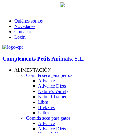
93 760 46 55
--
607 44 17 51
-- Lunes a viernes de 8:30h. a 17.30
info@petitsanimals.com
Quiénes somos
Novedades
Contacto
Login
Complements Petits Animals, S.L.
ALIMENTACIÓN
Comida seca para perros
Advance
Advance Diets
Nature’s Variety
Natural Trainer
Libra
Brekkies
Ultima
Comida seca para gatos
Advance
Advance Diets