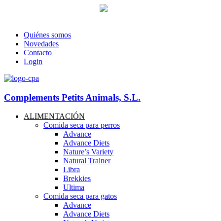
93 760 46 55
--
607 44 17 51
-- Lunes a viernes de 8:30h. a 17.30
info@petitsanimals.com
Quiénes somos
Novedades
Contacto
Login
Complements Petits Animals, S.L.
ALIMENTACIÓN
Comida seca para perros
Advance
Advance Diets
Nature’s Variety
Natural Trainer
Libra
Brekkies
Ultima
Comida seca para gatos
Advance
Advance Diets