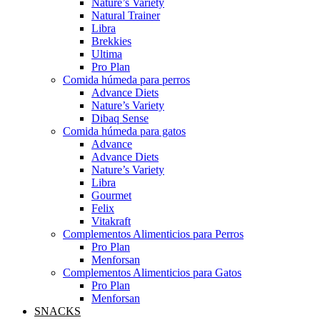
Nature’s Variety
Natural Trainer
Libra
Brekkies
Ultima
Pro Plan
Comida húmeda para perros
Advance Diets
Nature’s Variety
Dibaq Sense
Comida húmeda para gatos
Advance
Advance Diets
Nature’s Variety
Libra
Gourmet
Felix
Vitakraft
Complementos Alimenticios para Perros
Pro Plan
Menforsan
Complementos Alimenticios para Gatos
Pro Plan
Menforsan
SNACKS