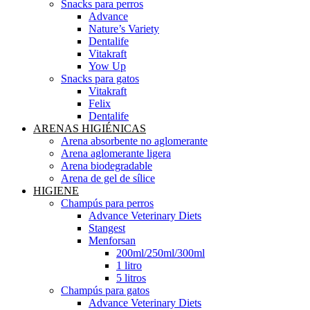
Snacks para perros
Advance
Nature’s Variety
Dentalife
Vitakraft
Yow Up
Snacks para gatos
Vitakraft
Felix
Dentalife
ARENAS HIGIÉNICAS
Arena absorbente no aglomerante
Arena aglomerante ligera
Arena biodegradable
Arena de gel de sílice
HIGIENE
Champús para perros
Advance Veterinary Diets
Stangest
Menforsan
200ml/250ml/300ml
1 litro
5 litros
Champús para gatos
Advance Veterinary Diets