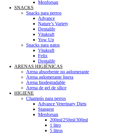
Menforsan
SNACKS
Snacks para perros
Advance
Nature’s Variety
Dentalife
Vitakraft
Yow Up
Snacks para gatos
Vitakraft
Felix
Dentalife
ARENAS HIGIÉNICAS
Arena absorbente no aglomerante
Arena aglomerante ligera
Arena biodegradable
Arena de gel de sílice
HIGIENE
Champús para perros
Advance Veterinary Diets
Stangest
Menforsan
200ml/250ml/300ml
1 litro
5 litros