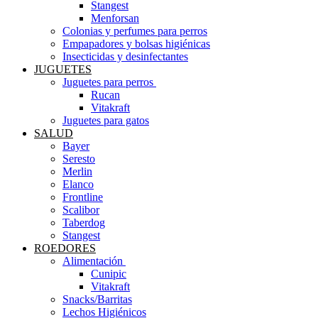
Stangest
Menforsan
Colonias y perfumes para perros
Empapadores y bolsas higiénicas
Insecticidas y desinfectantes
JUGUETES
Juguetes para perros ​
Rucan
Vitakraft
Juguetes para gatos
SALUD
Bayer
Seresto
Merlin
Elanco
Frontline
Scalibor
Taberdog
Stangest
ROEDORES
Alimentación ​
Cunipic
Vitakraft
Snacks/Barritas
Lechos Higiénicos