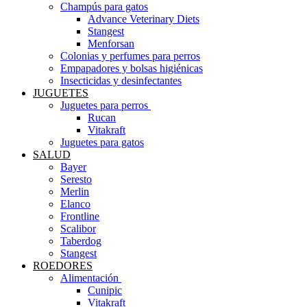
Champús para gatos
Advance Veterinary Diets
Stangest
Menforsan
Colonias y perfumes para perros
Empapadores y bolsas higiénicas
Insecticidas y desinfectantes
JUGUETES
Juguetes para perros ​
Rucan
Vitakraft
Juguetes para gatos
SALUD
Bayer
Seresto
Merlin
Elanco
Frontline
Scalibor
Taberdog
Stangest
ROEDORES
Alimentación ​
Cunipic
Vitakraft