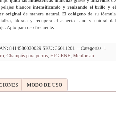
ampú
quita las antiestéticas manchas grises y amarillas
de
 pelajes blancos
intensificando y realzando el brillo y el
or original
de manera natural. El
colágeno
de su fórmula
italiza, hidrata y recupera el aspecto sano y natural del
aje. Apto para uso frecuente.
AN:
8414580030029
SKU:
36011201
Categorías:
1
tro
,
Champús para perros
,
HIGIENE
,
Menforsan
ACIONES
MODO DE USO