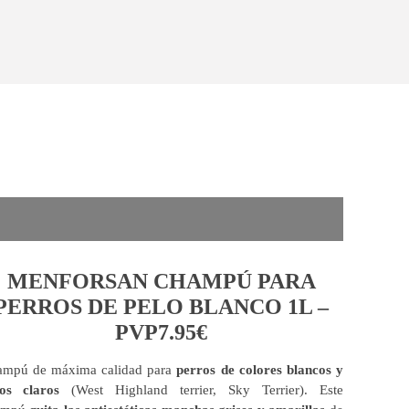
MENFORSAN CHAMPÚ PARA
PERROS DE PELO BLANCO 1L –
PVP7.95€
mpú de máxima calidad para
perros de colores blancos y
os claros
(West Highland terrier, Sky Terrier). Este