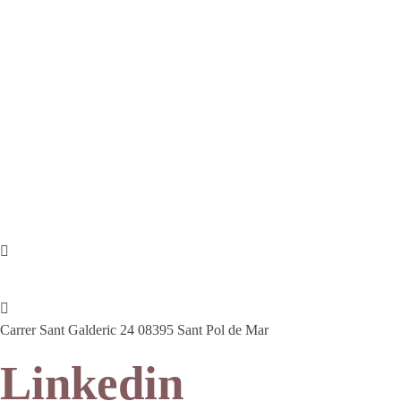
Salud
Roedores
Aves
NOVEDADES
CONTACTO
93 760 46 55
607 44 17 51
info@petitsanimals.com
Carrer Sant Galderic 24 08395 Sant Pol de Mar
Linkedin