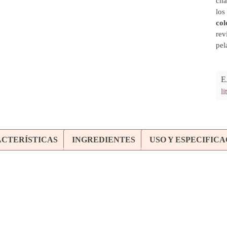
ch
los
col
rev
pel
E
li
CTERÍSTICAS
INGREDIENTES
USO Y ESPECIFIC