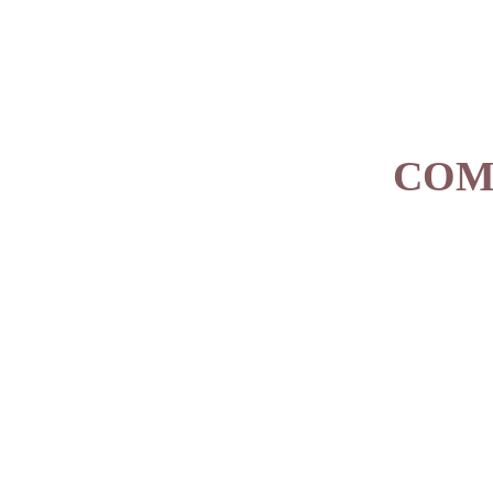
COM
¿QUIÉNES SOMOS?
CATEGORÍAS
Alimentación
Snacks
Arenas Higiénicas
Higiene
Juguetes