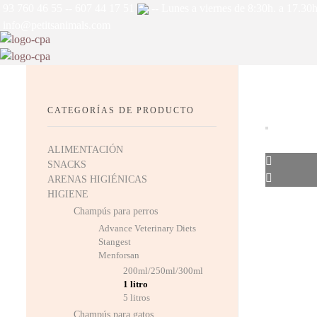
93 760 46 55
--
607 44 17 51
-- Lunes a viernes de 8:30h. a 17.30h
info@petitsanimals.com
Complements Petits Animals, S.L.
Complements Petits Animals, S.L.
CATEGORÍAS DE PRODUCTO
ALIMENTACIÓN
SNACKS
ARENAS HIGIÉNICAS
HIGIENE
Champús para perros
Advance Veterinary Diets
Stangest
Menforsan
200ml/250ml/300ml
1 litro
5 litros
Champús para gatos