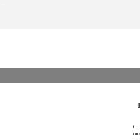
 --
Cha
ton