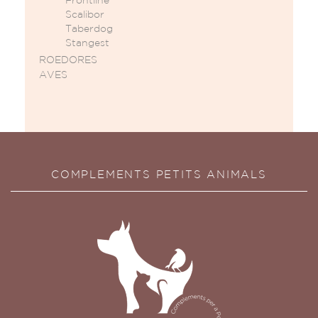
Frontline
Scalibor
Taberdog
Stangest
ROEDORES
AVES
COMPLEMENTS PETITS ANIMALS