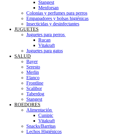
Stangest
Menforsan
Colonias y perfumes para perros
Empapadores y bolsas higiénicas
Insecticidas y desinfectantes
JUGUETES
Juguetes para perros ​
Rucan
Vitakraft
Juguetes para gatos
SALUD
Bayer
Seresto
Merlin
Elanco
Frontline
Scalibor
Taberdog
Stangest
ROEDORES
Alimentación ​
Cunipic
Vitakraft
Snacks/Barritas
Lechos Higiénicos