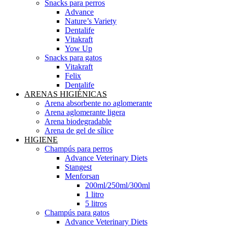
Snacks para perros
Advance
Nature’s Variety
Dentalife
Vitakraft
Yow Up
Snacks para gatos
Vitakraft
Felix
Dentalife
ARENAS HIGIÉNICAS
Arena absorbente no aglomerante
Arena aglomerante ligera
Arena biodegradable
Arena de gel de sílice
HIGIENE
Champús para perros
Advance Veterinary Diets
Stangest
Menforsan
200ml/250ml/300ml
1 litro
5 litros
Champús para gatos
Advance Veterinary Diets