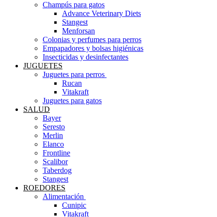
Champús para gatos
Advance Veterinary Diets
Stangest
Menforsan
Colonias y perfumes para perros
Empapadores y bolsas higiénicas
Insecticidas y desinfectantes
JUGUETES
Juguetes para perros ​
Rucan
Vitakraft
Juguetes para gatos
SALUD
Bayer
Seresto
Merlin
Elanco
Frontline
Scalibor
Taberdog
Stangest
ROEDORES
Alimentación ​
Cunipic
Vitakraft