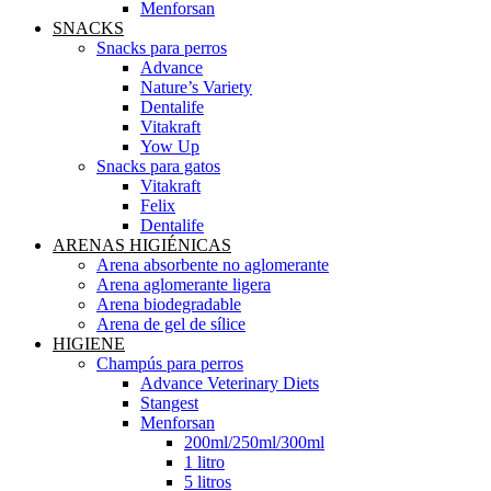
Menforsan
SNACKS
Snacks para perros
Advance
Nature’s Variety
Dentalife
Vitakraft
Yow Up
Snacks para gatos
Vitakraft
Felix
Dentalife
ARENAS HIGIÉNICAS
Arena absorbente no aglomerante
Arena aglomerante ligera
Arena biodegradable
Arena de gel de sílice
HIGIENE
Champús para perros
Advance Veterinary Diets
Stangest
Menforsan
200ml/250ml/300ml
1 litro
5 litros