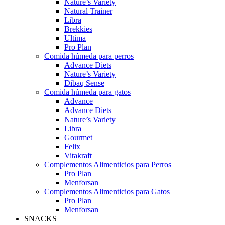
Nature’s Variety
Natural Trainer
Libra
Brekkies
Ultima
Pro Plan
Comida húmeda para perros
Advance Diets
Nature’s Variety
Dibaq Sense
Comida húmeda para gatos
Advance
Advance Diets
Nature’s Variety
Libra
Gourmet
Felix
Vitakraft
Complementos Alimenticios para Perros
Pro Plan
Menforsan
Complementos Alimenticios para Gatos
Pro Plan
Menforsan
SNACKS