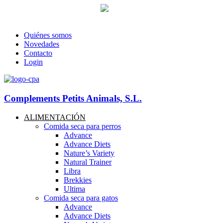
93 760 46 55
--
607 44 17 51
-- Lunes a viernes de 8:30h. a 17.30
info@petitsanimals.com
Quiénes somos
Novedades
Contacto
Login
Complements Petits Animals, S.L.
ALIMENTACIÓN
Comida seca para perros
Advance
Advance Diets
Nature’s Variety
Natural Trainer
Libra
Brekkies
Ultima
Comida seca para gatos
Advance
Advance Diets