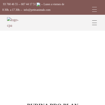
93 760 46 55
--
607 44 17 51
-- Lunes a viernes de
8:30h. a 17.30h --
info@petitsanimals.com
Complements Petits Animals, S.L.