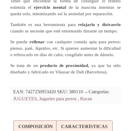
Tener que encontrar la forma de conseguir el relleno
estimula el
ejercicio mental
de la mascota mientras se
queda solo, minimizando así la ansiedad por separación.
También es una herramienta para
relajarlo y distraerlo
cuando se necesite que esté entretenido durante un tiempo.
Se puede
rellenar
con cualquier comida apta para perros:
pienso, paté, líquidos, etc. Si quieres aumentar la dificultad
o refrescarlo en días de calor, congélalo antes de dárselo.
Se trata de un
producto de proximidad,
ya que ha sido
diseñado y fabricado en Vilassar de Dalt (Barcelona).
EAN:
7427250953420
SKU:
380110
Categorías:
JUGUETES
,
Juguetes para perros ​
,
Rucan
COMPOSICIÓN
CARACTERÍSTICAS