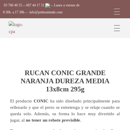
93 760 46 55
--
607 44 17 51
-- Lunes a viernes de
8:30h. a 17.30h --
info@petitsanimals.com
Complements Petits Animals, S.L.
RUCAN CONIC GRANDE
NARANJA DUREZA MEDIA
13x8cm 295g
El producto
CONIC
ha sido diseñado principalmente para
rellenarlo y que el perro se entretenga y se relaje cuando se
queda solo. Además, su forma lo hace muy divertido al
jugar, al
no tener un rebote previsible
.