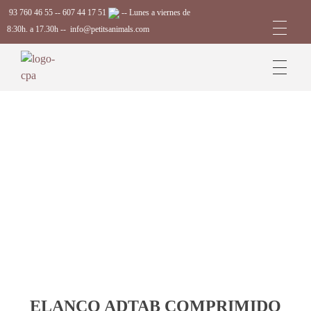
93 760 46 55
--
607 44 17 51
-- Lunes a viernes de
8:30h. a 17.30h --
info@petitsanimals.com
Complements Petits Animals, S.L.
ELANCO ADTAB COMPRIMIDO