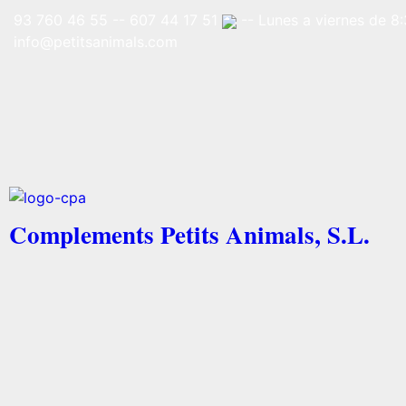
93 760 46 55
--
607 44 17 51
-- Lunes a viernes de 8:
info@petitsanimals.com
Complements Petits Animals, S.L.