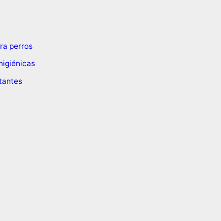
ra perros
higiénicas
ctantes