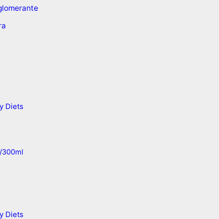
glomerante
ra
y Diets
/300ml
y Diets