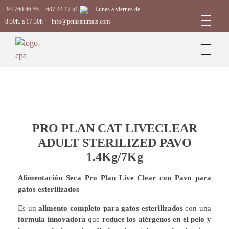
93 760 46 55
--
607 44 17 51
-- Lunes a viernes de
8:30h. a 17.30h --
info@petitsanimals.com
Complements Petits Animals, S.L.
PRO PLAN CAT LIVECLEAR
ADULT STERILIZED PAVO
1.4Kg/7Kg
Alimentación Seca Pro Plan Live Clear con Pavo para
gatos esterilizados
Es un
alimento completo
para gatos esterilizados
con una
fórmula innovadora
que
reduce los alérgenos en el pelo y