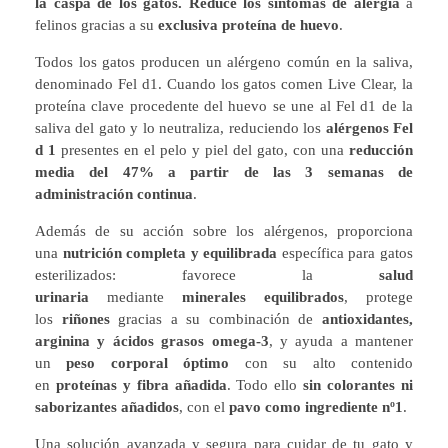
la caspa de los gatos.
Reduce los síntomas de alergia
a
felinos gracias a su
exclusiva proteína de huevo
.
Todos los gatos producen un alérgeno común en la saliva,
denominado Fel d1. Cuando los gatos comen Live Clear, la
proteína clave procedente del huevo se une al Fel d1 de la
saliva del gato y lo neutraliza, reduciendo los
alérgenos Fel
d 1
presentes en el pelo y piel del gato, con una
reducción
media del 47% a partir de las 3 semanas de
administración continua
.
Además de su acción sobre los alérgenos, proporciona
una
nutrición completa y equilibrada
específica para gatos
esterilizados: favorece la
salud
urinaria
mediante
minerales equilibrados
, protege
los
riñones
gracias a su combinación de
antioxidantes,
arginina y ácidos grasos omega-3
, y ayuda a mantener
un
peso corporal óptimo
con su alto contenido
en
proteínas y fibra añadida
. Todo ello
sin colorantes ni
saborizantes añadidos
, con el
pavo como ingrediente nº1
.
Una solución avanzada y segura para cuidar de tu gato y