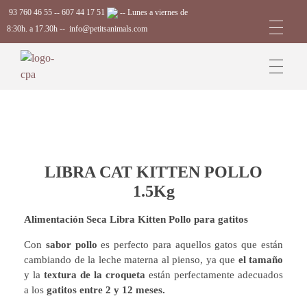
93 760 46 55
--
607 44 17 51
-- Lunes a viernes de
8:30h. a 17.30h --
info@petitsanimals.com
Complements Petits Animals, S.L.
LIBRA CAT KITTEN POLLO
1.5Kg
Alimentación Seca Libra Kitten Pollo para gatitos
Con
sabor pollo
es perfecto para aquellos gatos que están
cambiando de la leche materna al pienso, ya que
el tamaño
y la
textura de la croqueta
están perfectamente adecuados
a los
gatitos entre 2 y 12 meses.