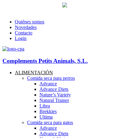
93 760 46 55
--
607 44 17 51
-- Lunes a viernes de 8:30h. a 17.30
info@petitsanimals.com
Quiénes somos
Novedades
Contacto
Login
Complements Petits Animals, S.L.
ALIMENTACIÓN
Comida seca para perros
Advance
Advance Diets
Nature’s Variety
Natural Trainer
Libra
Brekkies
Ultima
Comida seca para gatos
Advance
Advance Diets