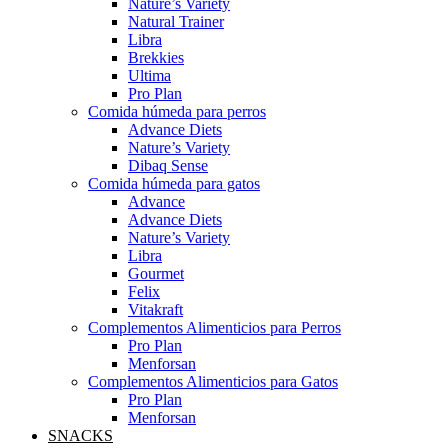
Nature’s Variety
Natural Trainer
Libra
Brekkies
Ultima
Pro Plan
Comida húmeda para perros
Advance Diets
Nature’s Variety
Dibaq Sense
Comida húmeda para gatos
Advance
Advance Diets
Nature’s Variety
Libra
Gourmet
Felix
Vitakraft
Complementos Alimenticios para Perros
Pro Plan
Menforsan
Complementos Alimenticios para Gatos
Pro Plan
Menforsan
SNACKS