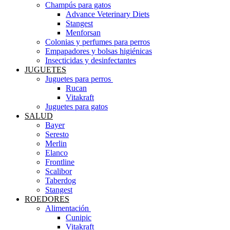
Champús para gatos
Advance Veterinary Diets
Stangest
Menforsan
Colonias y perfumes para perros
Empapadores y bolsas higiénicas
Insecticidas y desinfectantes
JUGUETES
Juguetes para perros ​
Rucan
Vitakraft
Juguetes para gatos
SALUD
Bayer
Seresto
Merlin
Elanco
Frontline
Scalibor
Taberdog
Stangest
ROEDORES
Alimentación ​
Cunipic
Vitakraft