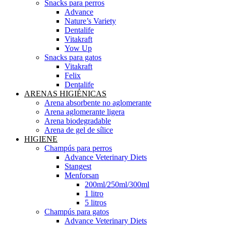
Snacks para perros
Advance
Nature’s Variety
Dentalife
Vitakraft
Yow Up
Snacks para gatos
Vitakraft
Felix
Dentalife
ARENAS HIGIÉNICAS
Arena absorbente no aglomerante
Arena aglomerante ligera
Arena biodegradable
Arena de gel de sílice
HIGIENE
Champús para perros
Advance Veterinary Diets
Stangest
Menforsan
200ml/250ml/300ml
1 litro
5 litros
Champús para gatos
Advance Veterinary Diets