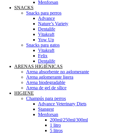
Menforsan
SNACKS
Snacks para perros
Advance
Nature’s Variety
Dentalife
Vitakraft
Yow Up
Snacks para gatos
Vitakraft
Felix
Dentalife
ARENAS HIGIÉNICAS
Arena absorbente no aglomerante
Arena aglomerante ligera
Arena biodegradable
Arena de gel de sílice
HIGIENE
Champús para perros
Advance Veterinary Diets
Stangest
Menforsan
200ml/250ml/300ml
1 litro
5 litros