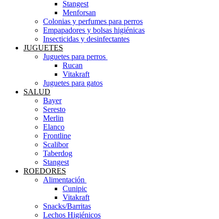
Stangest
Menforsan
Colonias y perfumes para perros
Empapadores y bolsas higiénicas
Insecticidas y desinfectantes
JUGUETES
Juguetes para perros ​
Rucan
Vitakraft
Juguetes para gatos
SALUD
Bayer
Seresto
Merlin
Elanco
Frontline
Scalibor
Taberdog
Stangest
ROEDORES
Alimentación ​
Cunipic
Vitakraft
Snacks/Barritas
Lechos Higiénicos