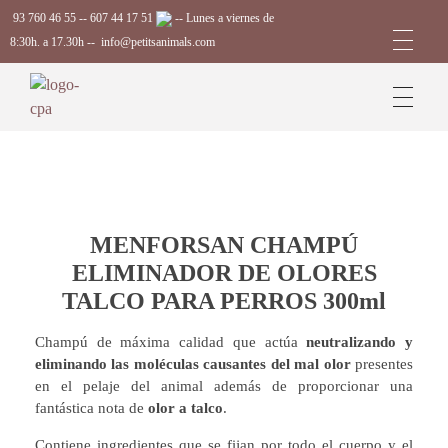
93 760 46 55
--
607 44 17 51
-- Lunes a viernes de
8:30h. a 17.30h --
info@petitsanimals.com
Complements Petits Animals, S.L.
MENFORSAN CHAMPÚ
ELIMINADOR DE OLORES
TALCO PARA PERROS 300ml
Champú de máxima calidad que actúa
neutralizando y
eliminando las moléculas causantes del mal olor
presentes
en el pelaje del animal además de proporcionar una
fantástica nota de
olor a talco
.
Contiene ingredientes que se fijan por todo el cuerpo y el