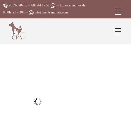
93 760 46 55
--
607 44 17 51
-- Lunes a viernes de
8:30h. a 17.30h --
info@petitsanimals.com
Complements Petits Animals, S.L.