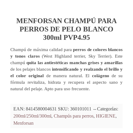
MENFORSAN CHAMPÚ PARA
PERROS DE PELO BLANCO
300ml PVP4.95
Champú de máxima calidad para
perros de colores blancos
y tonos claros
(West Highland terrier, Sky Terrier). Este
champú
quita las antiestéticas manchas grises y amarillas
de los pelajes blancos
intensificando y realzando el brillo y
el color original
de manera natural. El
colágeno
de su
fórmula revitaliza, hidrata y recupera el aspecto sano y
natural del pelaje. Apto para uso frecuente.
EAN:
8414580004631
SKU:
360101011
Categorías:
200ml/250ml/300ml
,
Champús para perros
,
HIGIENE
,
Menforsan