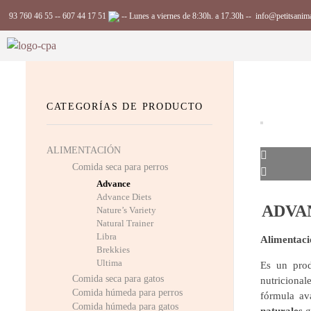
93 760 46 55
--
607 44 17 51
-- Lunes a viernes de 8:30h. a 17.30h --
info@petitsanim
Complements Petits Animals, S.L.
CATEGORÍAS DE PRODUCTO
ALIMENTACIÓN
Comida seca para perros
Advance
Advance Diets
ADVA
Nature’s Variety
Natural Trainer
Libra
Alimentaci
Brekkies
Ultima
Es un prod
Comida seca para gatos
nutricional
Comida húmeda para perros
fórmula av
Comida húmeda para gatos