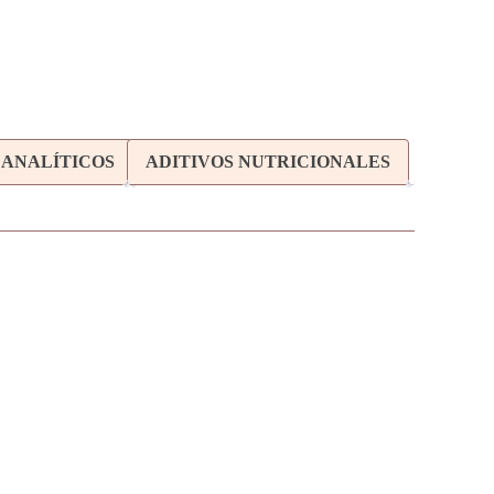
 ANALÍTICOS
ADITIVOS NUTRICIONALES
ADVANCE DOG MINI ADULT POLLO Y
ARROZ 7Kg+1Kg gratuito
E DOG MEDIUM/MAXI