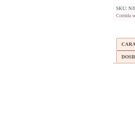
SKU:
N/
Comida se
CARA
DOSI
ADVANCE D
ARROZ 