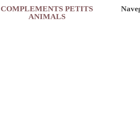
COMPLEMENTS PETITS
Nave
ANIMALS
¿QUIÉNES SOMOS?
CATEGORÍAS
Alimentación
Snacks
Arenas Higiénicas
Higiene
Juguetes
Salud
Roedores
Aves
NOVEDADES
CONTACTO