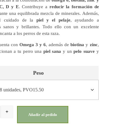
racias a la combinación de
omega 6, biotina, zinc y
 C, D y E
. Contribuye a
reducir la formación de
nte una equilibrada mezcla de minerales. Además,
el cuidado de la
piel y el pelaje
, ayudando a
s sanos y brillantes. Todo ello con un excelente
ncanta a los perros de esta raza.
cuenta con
Omega 3 y 6
, además de
biotina
y
zinc
,
cionan a tu perro una
piel sana
y un
pelo suave
y
Peso
+
Añadir al pedido