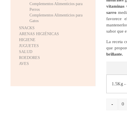
naturales
g
Complementos Alimenticios para
vitaminas
Perros
sarro
media
Complementos Alimenticios para
favorece 
Gatos
mantenerlo
SNACKS
sabor que e
ARENAS HIGIÉNICAS
HIGIENE
La receta 
JUGUETES
que propor
SALUD
brillante.
ROEDORES
AVES
-