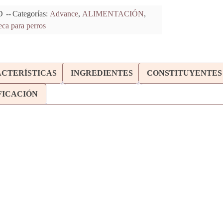
D
Categorías:
Advance
,
ALIMENTACIÓN
,
ca para perros
CTERÍSTICAS
INGREDIENTES
CONSTITUYENTES
FICACIÓN
OG MAXI ADULT POLLO Y
ADVANCE DOG MEDIUM ADULT POLLO
14Kg+3Kg gratuitos
Y ARROZ 14Kg+3Kg gratuitos
ADVANC