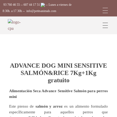
93 760 46 55
--
607 44 17 51
-- Lunes a viernes de
8:30h. a 17.30h --
info@petitsanimals.com
Complements Petits Animals, S.L.
ADVANCE DOG MINI SENSITIVE
SALMÓN&RICE 7Kg+1Kg
gratuito
Alimentación Seca Advance Sensitive Salmón para perros
mini
Este pienso de
salmón y arroz
es un alimento formulado
específicamente para aquellos perros que