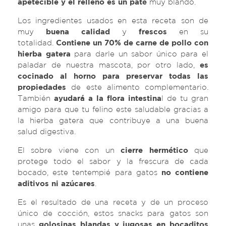
apetecible y el relleno es un paté
muy blando.
Los ingredientes usados en esta receta son de
muy
buena calidad
y
frescos
en su
totalidad.
Contiene un 70% de carne de pollo con
hierba gatera
para darle un sabor único para el
paladar de nuestra mascota, por otro lado,
es
cocinado al horno para preservar todas las
propiedades
de este alimento complementario.
También
ayudará a la flora intestina
l de tu gran
amigo para que tu felino este saludable gracias a
la hierba gatera que contribuye a una buena
salud digestiva.
El sobre viene con un
cierre hermético
que
protege todo el sabor y la frescura de cada
bocado, este tentempié para gatos
no contiene
aditivos ni azúcares
.
Es el resultado de una receta y de un proceso
único de cocción, estos snacks para gatos son
unas
golosinas blandas y jugosas en bocaditos