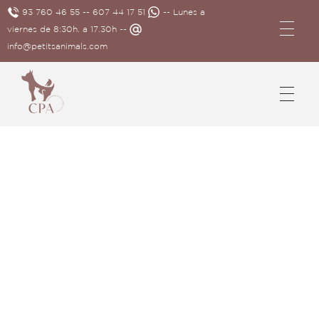
93 760 46 55
--
607 44 17 51
-- Lunes a
viernes de 8:30h. a 17.30h --
info@petitsanimals.com
Complements Petits Animals, S.L.