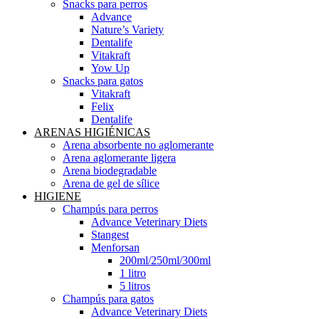
Snacks para perros
Advance
Nature’s Variety
Dentalife
Vitakraft
Yow Up
Snacks para gatos
Vitakraft
Felix
Dentalife
ARENAS HIGIÉNICAS
Arena absorbente no aglomerante
Arena aglomerante ligera
Arena biodegradable
Arena de gel de sílice
HIGIENE
Champús para perros
Advance Veterinary Diets
Stangest
Menforsan
200ml/250ml/300ml
1 litro
5 litros
Champús para gatos
Advance Veterinary Diets