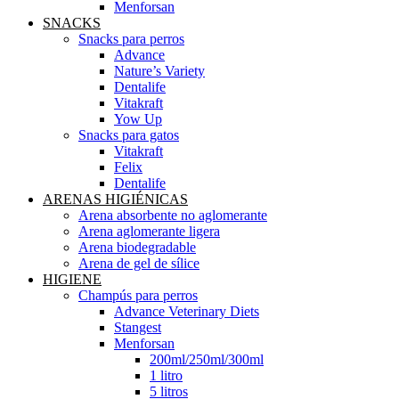
Menforsan
SNACKS
Snacks para perros
Advance
Nature’s Variety
Dentalife
Vitakraft
Yow Up
Snacks para gatos
Vitakraft
Felix
Dentalife
ARENAS HIGIÉNICAS
Arena absorbente no aglomerante
Arena aglomerante ligera
Arena biodegradable
Arena de gel de sílice
HIGIENE
Champús para perros
Advance Veterinary Diets
Stangest
Menforsan
200ml/250ml/300ml
1 litro
5 litros