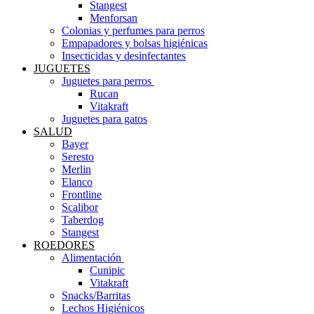
Stangest
Menforsan
Colonias y perfumes para perros
Empapadores y bolsas higiénicas
Insecticidas y desinfectantes
JUGUETES
Juguetes para perros ​
Rucan
Vitakraft
Juguetes para gatos
SALUD
Bayer
Seresto
Merlin
Elanco
Frontline
Scalibor
Taberdog
Stangest
ROEDORES
Alimentación ​
Cunipic
Vitakraft
Snacks/Barritas
Lechos Higiénicos