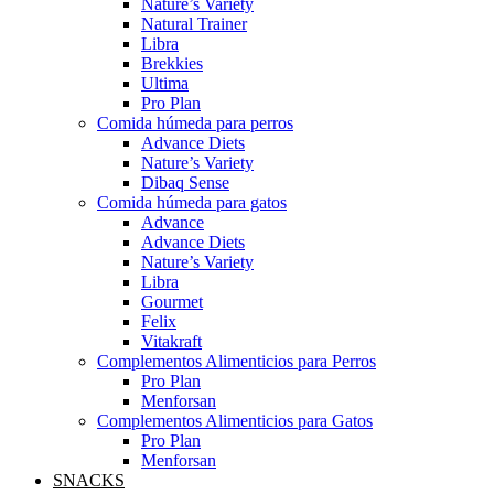
Nature’s Variety
Natural Trainer
Libra
Brekkies
Ultima
Pro Plan
Comida húmeda para perros
Advance Diets
Nature’s Variety
Dibaq Sense
Comida húmeda para gatos
Advance
Advance Diets
Nature’s Variety
Libra
Gourmet
Felix
Vitakraft
Complementos Alimenticios para Perros
Pro Plan
Menforsan
Complementos Alimenticios para Gatos
Pro Plan
Menforsan
SNACKS