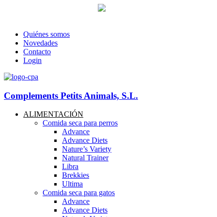
93 760 46 55
--
607 44 17 51
-- Lunes a viernes de 8:30h. a 17.30
info@petitsanimals.com
Quiénes somos
Novedades
Contacto
Login
Complements Petits Animals, S.L.
ALIMENTACIÓN
Comida seca para perros
Advance
Advance Diets
Nature’s Variety
Natural Trainer
Libra
Brekkies
Ultima
Comida seca para gatos
Advance
Advance Diets