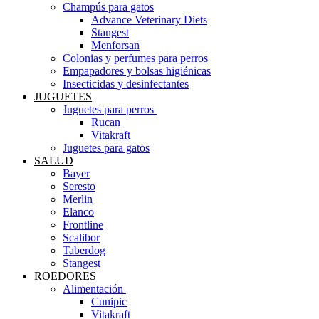
Champús para gatos
Advance Veterinary Diets
Stangest
Menforsan
Colonias y perfumes para perros
Empapadores y bolsas higiénicas
Insecticidas y desinfectantes
JUGUETES
Juguetes para perros ​
Rucan
Vitakraft
Juguetes para gatos
SALUD
Bayer
Seresto
Merlin
Elanco
Frontline
Scalibor
Taberdog
Stangest
ROEDORES
Alimentación ​
Cunipic
Vitakraft