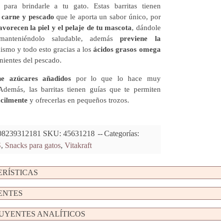
s para brindarle a tu gato. Estas barritas tienen
carne y pescado
que le aporta un sabor único, por
avorecen la piel y el pelaje de tu mascota
, dándole
nteniéndolo saludable, además
previene la
ismo y todo esto gracias a los
ácidos grasos omega
ientes del pescado.
ne azúcares añadidos
por lo que lo hace muy
 Además, las barritas tienen guías que te permiten
ácilmente
y ofrecerlas en pequeños trozos.
08239312181
SKU:
45631218
Categorías:
S
,
Snacks para gatos
,
Vitakraft
RÍSTICAS
ENTES
UYENTES ANALÍTICOS