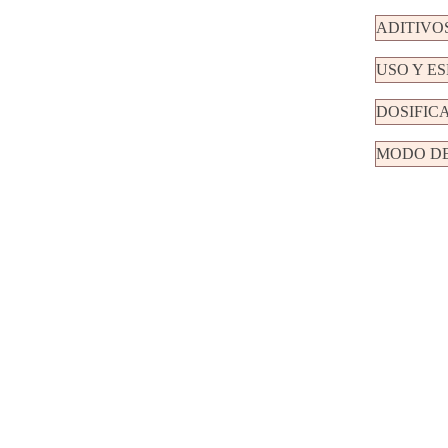
ADITIVO
USO Y E
DOSIFIC
MODO DE
VITAKR
BACALAO Y A