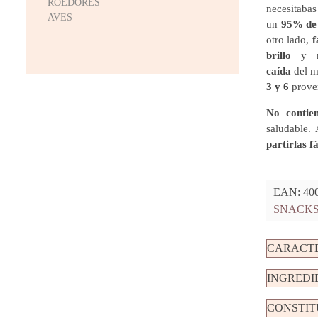
ROEDORES
necesitaba
AVES
un
95% de 
otro lado,
f
brillo
y ma
caída
del m
3 y 6
proven
No contie
saludable.
partirlas f
EAN:
40
SNACK
CARACTE
INGREDI
CONSTIT