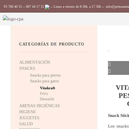
93 760 46 55
--
607 44 17 51
-- Lunes a viernes de 8:30h. a 17.30h --
info@petitsanim
Complements Petits Animals, S.L.
CATEGORÍAS DE PRODUCTO
ALIMENTACIÓN
SNACKS
Snacks para perros
Snacks para gatos
VIT
Vitakraft
Felix
PE
Dentalife
ARENAS HIGIÉNICAS
HIGIENE
Snack Stic
JUGUETES
SALUD
Los snack