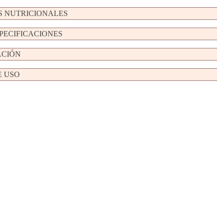
S NUTRICIONALES
SPECIFICACIONES
ACIÓN
 USO
VITAKRAFT MINI STICK CON PATO Y
CONEJO PARA GATOS 54g (20 uds./caja)
AFT MINI STICK CON
VITAKRAF
TÚN PARA GATOS 54g (20
POLLO Y TA
Ver producto
uds./caja)