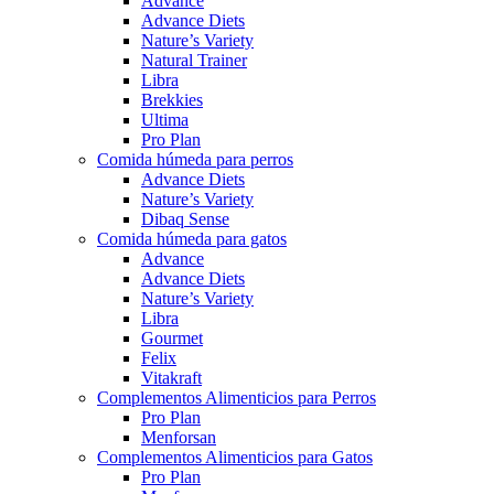
Advance
Advance Diets
Nature’s Variety
Natural Trainer
Libra
Brekkies
Ultima
Pro Plan
Comida húmeda para perros
Advance Diets
Nature’s Variety
Dibaq Sense
Comida húmeda para gatos
Advance
Advance Diets
Nature’s Variety
Libra
Gourmet
Felix
Vitakraft
Complementos Alimenticios para Perros
Pro Plan
Menforsan
Complementos Alimenticios para Gatos
Pro Plan