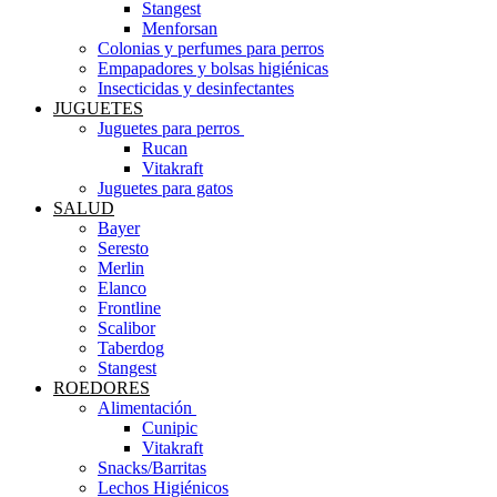
Stangest
Menforsan
Colonias y perfumes para perros
Empapadores y bolsas higiénicas
Insecticidas y desinfectantes
JUGUETES
Juguetes para perros ​
Rucan
Vitakraft
Juguetes para gatos
SALUD
Bayer
Seresto
Merlin
Elanco
Frontline
Scalibor
Taberdog
Stangest
ROEDORES
Alimentación ​
Cunipic
Vitakraft
Snacks/Barritas
Lechos Higiénicos