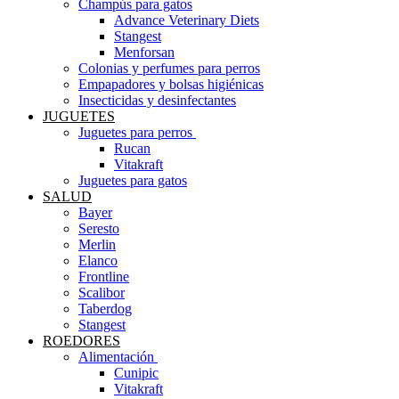
Champús para gatos
Advance Veterinary Diets
Stangest
Menforsan
Colonias y perfumes para perros
Empapadores y bolsas higiénicas
Insecticidas y desinfectantes
JUGUETES
Juguetes para perros ​
Rucan
Vitakraft
Juguetes para gatos
SALUD
Bayer
Seresto
Merlin
Elanco
Frontline
Scalibor
Taberdog
Stangest
ROEDORES
Alimentación ​
Cunipic
Vitakraft