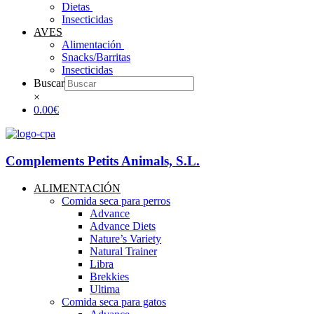
Dietas ​
Insecticidas
AVES
Alimentación
Snacks/Barritas
Insecticidas
Buscar
×
0.00€
Complements Petits Animals, S.L.
ALIMENTACIÓN
Comida seca para perros
Advance
Advance Diets
Nature’s Variety
Natural Trainer
Libra
Brekkies
Ultima
Comida seca para gatos