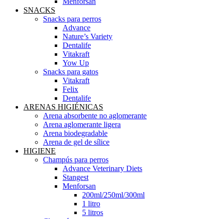
Menforsan
SNACKS
Snacks para perros
Advance
Nature’s Variety
Dentalife
Vitakraft
Yow Up
Snacks para gatos
Vitakraft
Felix
Dentalife
ARENAS HIGIÉNICAS
Arena absorbente no aglomerante
Arena aglomerante ligera
Arena biodegradable
Arena de gel de sílice
HIGIENE
Champús para perros
Advance Veterinary Diets
Stangest
Menforsan
200ml/250ml/300ml
1 litro
5 litros