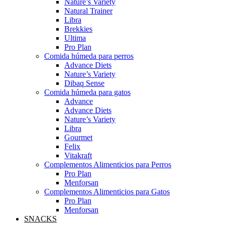
Nature’s Variety
Natural Trainer
Libra
Brekkies
Ultima
Pro Plan
Comida húmeda para perros
Advance Diets
Nature’s Variety
Dibaq Sense
Comida húmeda para gatos
Advance
Advance Diets
Nature’s Variety
Libra
Gourmet
Felix
Vitakraft
Complementos Alimenticios para Perros
Pro Plan
Menforsan
Complementos Alimenticios para Gatos
Pro Plan
Menforsan
SNACKS