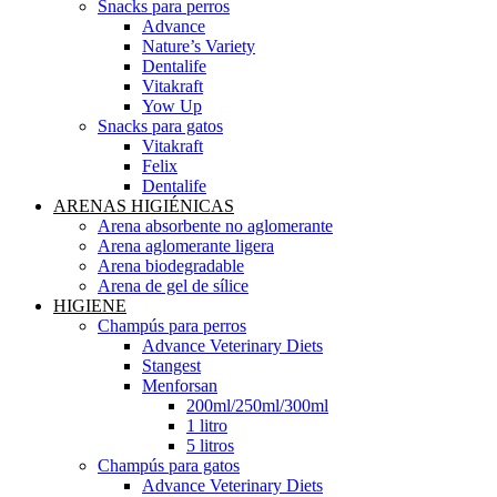
Snacks para perros
Advance
Nature’s Variety
Dentalife
Vitakraft
Yow Up
Snacks para gatos
Vitakraft
Felix
Dentalife
ARENAS HIGIÉNICAS
Arena absorbente no aglomerante
Arena aglomerante ligera
Arena biodegradable
Arena de gel de sílice
HIGIENE
Champús para perros
Advance Veterinary Diets
Stangest
Menforsan
200ml/250ml/300ml
1 litro
5 litros
Champús para gatos
Advance Veterinary Diets