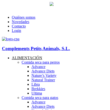
93 760 46 55
--
607 44 17 51
-- Lunes a viernes de 8:30h. a 17.30
info@petitsanimals.com
Quiénes somos
Novedades
Contacto
Login
Complements Petits Animals, S.L.
ALIMENTACIÓN
Comida seca para perros
Advance
Advance Diets
Nature’s Variety
Natural Trainer
Libra
Brekkies
Ultima
Comida seca para gatos
Advance
Advance Diets