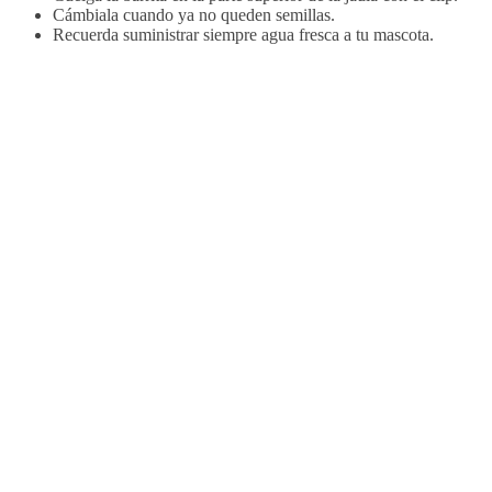
Cámbiala cuando ya no queden semillas.
Recuerda suministrar siempre agua fresca a tu mascota.
VITAKRAFT BARRITAS
VITAKRAFT
ALBARICOQUE E HIGO PARA
SÉSAMO PAR
PERIQUITOS 60g (7 uds./caja)
uds./caja)
Ver producto
Ver producto