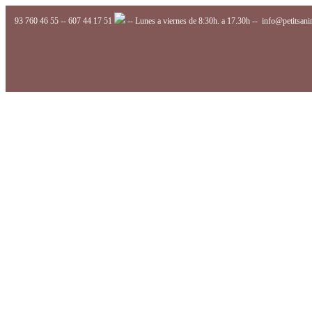
93 760 46 55
--
607 44 17 51
-- Lunes a viernes de 8:30h. a 17.30h --
info@petitsan