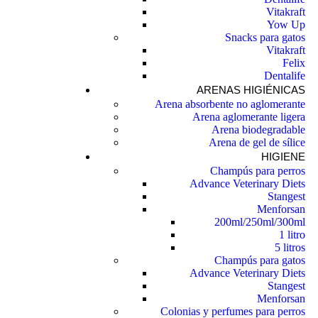
Vitakraft
Yow Up
Snacks para gatos
Vitakraft
Felix
Dentalife
ARENAS HIGIÉNICAS
Arena absorbente no aglomerante
Arena aglomerante ligera
Arena biodegradable
Arena de gel de sílice
HIGIENE
Champús para perros
Advance Veterinary Diets
Stangest
Menforsan
200ml/250ml/300ml
1 litro
5 litros
Champús para gatos
Advance Veterinary Diets
Stangest
Menforsan
Colonias y perfumes para perros