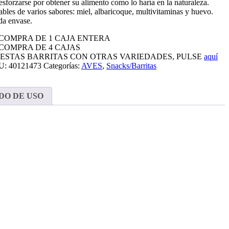
esforzarse por obtener su alimento como lo haría en la naturaleza.
dables de varios sabores: miel, albaricoque, multivitaminas y huevo.
da envase.
 COMPRA DE 1 CAJA ENTERA
 COMPRA DE 4 CAJAS
 ESTAS BARRITAS CON OTRAS VARIEDADES, PULSE
aquí
U:
40121473
Categorías:
AVES
,
Snacks/Barritas
DO DE USO