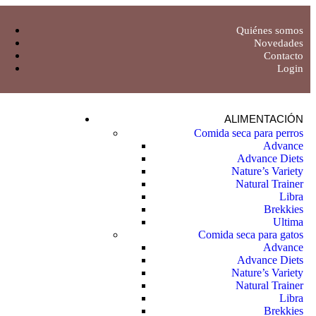
Quiénes somos
Novedades
Contacto
Login
ALIMENTACIÓN
Comida seca para perros
Advance
Advance Diets
Nature’s Variety
Natural Trainer
Libra
Brekkies
Ultima
Comida seca para gatos
Advance
Advance Diets
Nature’s Variety
Natural Trainer
Libra
Brekkies