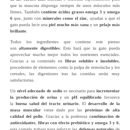
que tu mascota disponga siempre de unos músculos más
firmes. También
contiene ácidos grasos omega 3 y omega
6
que, junto con
minerales como el zinc
, ayudan a que el
gato pueda lucir una
piel mucho más sana
y un
pelaje más
brillante
.
Todos los ingredientes que contiene este pienso
son
altamente digestibles
. Esto hará que tu gato pueda
aprovechar mucho mejor todos los nutrientes esenciales.
Gracias a su contenido en
fibras solubles e insolubles
,
procedentes de elementos como la pulpa de remolacha y los
cereales, las digestiones tras las comidas serán muy
satisfactorias.
Un
nivel adecuado de sodio
es necesario para
incrementar
la producción de orina
y un
pH equilibrado
favorece
la
buena salud del tracto urinario
. El
desarrollo de la
masa muscular
viene dado por las
proteínas de alta
calidad del pollo
. Gracias a la poderosa
combinación de
antioxidantes
,
fibras con efecto prebiótico y omega 3 y 6
,
esta comida trabaja para reforzar las
defensas naturales
de