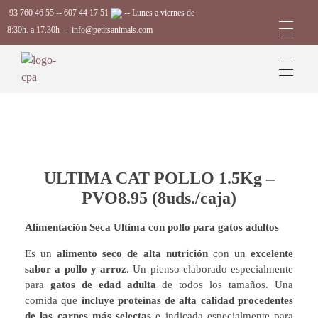
93 760 46 55
--
607 44 17 51
-- Lunes a viernes de
8:30h. a 17.30h --
info@petitsanimals.com
Complements Petits Animals, S.L.
ULTIMA CAT POLLO 1.5Kg –
PVO8.95 (8uds./caja)
Alimentación Seca Ultima con pollo para gatos adultos
Es un
alimento seco de alta nutrición
con un
excelente
sabor a pollo y arroz
. Un pienso elaborado especialmente
para
gatos de edad adulta
de todos los tamaños. Una
comida que
incluye proteínas de alta calidad procedentes
de las carnes más selectas
e indicada especialmente para