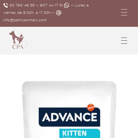
93 760 46 55
--
607 44 17 51
-- Lunes a
viernes de 8:30h. a 17.30h --
info@petitsanimals.com
Complements Petits Animals, S.L.