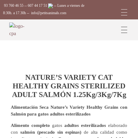
93 760 46 55
--
607 44 17 51
-- Lunes a viernes de
8:30h. a 17.30h --
info@petitsanimals.com
Complements Petits Animals, S.L.
NATURE’S VARIETY CAT
HEALTHY GRAINS STERILIZED
ADULT SALMÓN 1.25Kg/3Kg/7Kg
Alimentación Seca Nature’s Variety Healthy Grains con
Salmón para gatos adultos esterilizados
Alimento completo
gatos
adultos esterilizados
elaborado
con
salmón (pescado sin espinas)
de alta calidad como