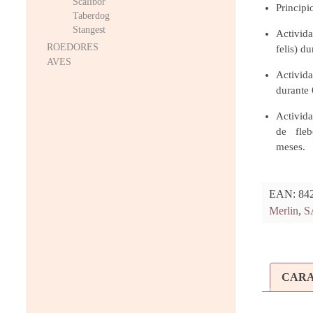
Scalibor
Principi
Taberdog
Stangest
Activid
ROEDORES
felis) d
AVES
Activida
durante 
Activida
de fleb
meses.
EAN:
84
Merlin
,
S
CARA