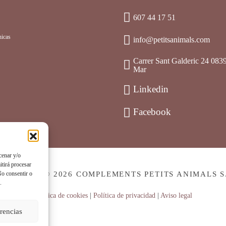
607 44 17 51
nicas
info@petitsanimals.com
Carrer Sant Galderic 24 083
Mar
Linkedin
Facebook
cenar y/o
itirá procesar
No consentir o
PYRIGHT © 2026 COMPLEMENTS PETITS ANIMALS S
.
Política de cookies
|
Política de privacidad
|
Aviso legal
rencias