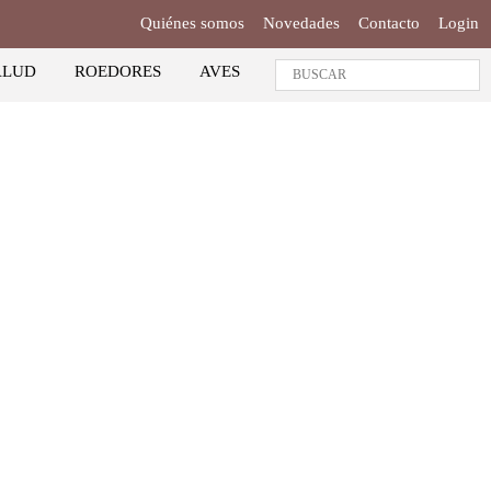
Quiénes somos
Novedades
Contacto
Login
ALUD
ROEDORES
AVES