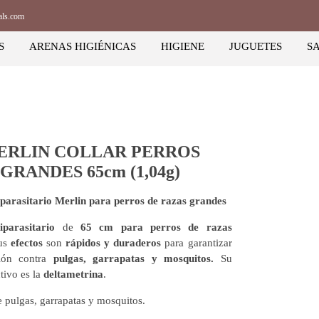
als.com
S
ARENAS HIGIÉNICAS
HIGIENE
JUGUETES
S
ERLIN COLLAR PERROS
GRANDES 65cm (1,04g)
iparasitario Merlin para perros de razas grandes
iparasitario
de
65 cm para perros de razas
us
efectos
son
rápidos y duraderos
para garantizar
ción contra
pulgas, garrapatas y mosquitos.
Su
ctivo es la
deltametrina
.
pulgas, garrapatas y mosquitos.