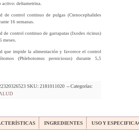
o activo: deltametrina.
ad de control continuo de pulgas (Ctenocephalides
urante 16 semanas.
d de control continuo de garrapatas (Ixodes ricinus)
6 meses.
d que impide la alimentación y favorece el control
ótomos (Phlebotomus perniciosus) durante 5,5
22320326523
SKU:
2181011020
Categorías:
ALUD
CTERÍSTICAS
INGREDIENTES
USO Y ESPECIFIC