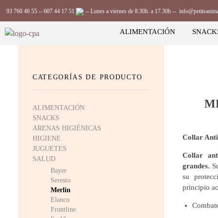
93 760 46 55
--
607 44 17 51
-- Lunes a viernes de 8:30h. a 17.30h --
info@petitsanim
ALIMENTACIÓN
SNACK
Complements Petits Animals, S.L.
CATEGORÍAS DE PRODUCTO
M
ALIMENTACIÓN
SNACKS
ARENAS HIGIÉNICAS
Collar Ant
HIGIENE
JUGUETES
Collar
ant
SALUD
grandes.
S
Bayer
su protec
Seresto
principio a
Merlin
Elanco
Combate 
Frontline