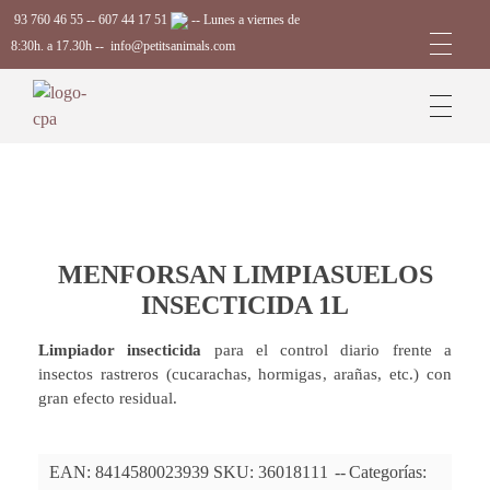
93 760 46 55
--
607 44 17 51
-- Lunes a viernes de
8:30h. a 17.30h --
info@petitsanimals.com
Complements Petits Animals, S.L.
MENFORSAN LIMPIASUELOS
INSECTICIDA 1L
Limpiador insecticida
para el control diario frente a
insectos rastreros (cucarachas, hormigas, arañas, etc.) con
gran efecto residual.
EAN:
8414580023939
SKU:
36018111
Categorías: