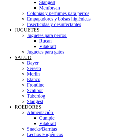
Stangest
Menforsan
Colonias y perfumes para perros
Empapadores y bolsas higiénicas
Insecticidas y desinfectantes
JUGUETES
Juguetes para perros ​
Rucan
Vitakraft
Juguetes para gatos
SALUD
Bayer
Seresto
Merlin
Elanco
Frontline
Scalibor
Taberdog
Stangest
ROEDORES
Alimentación ​
Cunipic
Vitakraft
Snacks/Barritas
Lechos Higiénicos