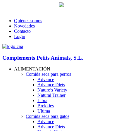
93 760 46 55
--
607 44 17 51
-- Lunes a viernes de 8:30h. a 17.30
info@petitsanimals.com
Quiénes somos
Novedades
Contacto
Login
Complements Petits Animals, S.L.
ALIMENTACIÓN
Comida seca para perros
Advance
Advance Diets
Nature’s Variety
Natural Trainer
Libra
Brekkies
Ultima
Comida seca para gatos
Advance
Advance Diets