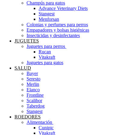
Champús para gatos
Advance Veterinary Diets
Stangest
Menforsan
Colonias y perfumes para perros
Empapadores y bolsas higiénicas
Insecticidas y desinfectantes
JUGUETES
Juguetes para perros ​
Rucan
Vitakraft
Juguetes para gatos
SALUD
Bayer
Seresto
Merlin
Elanco
Frontline
Scalibor
Taberdog
Stangest
ROEDORES
Alimentación ​
Cunipic
Vitakraft