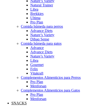
Nature’s Variety
Natural Trainer
Libra
Brekkies
Ultima
Pro Plan
Comida húmeda para perros
Advance Diets
Nature’s Variety
Dibaq Sense
Comida húmeda para gatos
Advance
Advance Diets
Nature’s Variety
Libra
Gourmet
Felix
Vitakraft
Complementos Alimenticios para Perros
Pro Plan
Menforsan
Complementos Alimenticios para Gatos
Pro Plan
Menforsan
SNACKS