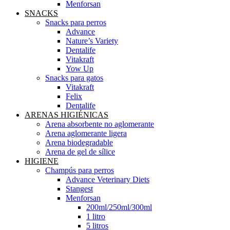
Menforsan
SNACKS
Snacks para perros
Advance
Nature’s Variety
Dentalife
Vitakraft
Yow Up
Snacks para gatos
Vitakraft
Felix
Dentalife
ARENAS HIGIÉNICAS
Arena absorbente no aglomerante
Arena aglomerante ligera
Arena biodegradable
Arena de gel de sílice
HIGIENE
Champús para perros
Advance Veterinary Diets
Stangest
Menforsan
200ml/250ml/300ml
1 litro
5 litros