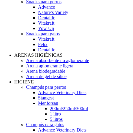
Snacks para perros
Advance
Nature’s Variety
Dentalife
Vitakraft
Yow Up
Snacks para gatos
Vitakraft
Felix
Dentalife
ARENAS HIGIÉNICAS
Arena absorbente no aglomerante
Arena aglomerante ligera
Arena biodegradable
Arena de gel de sílice
HIGIENE
Champús para perros
Advance Veterinary Diets
Stangest
Menforsan
200ml/250ml/300ml
1 litro
5 litros
Champús para gatos
Advance Veterinary Diets