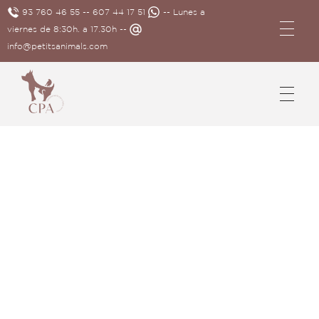
93 760 46 55
--
607 44 17 51
-- Lunes a
viernes de 8:30h. a 17.30h --
info@petitsanimals.com
Complements Petits Animals, S.L.