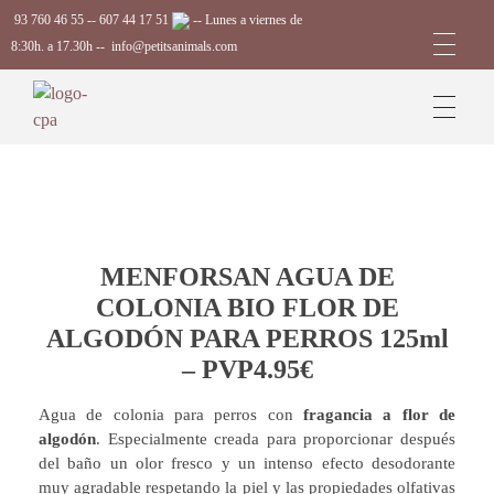
93 760 46 55
--
607 44 17 51
-- Lunes a viernes de
8:30h. a 17.30h --
info@petitsanimals.com
Complements Petits Animals, S.L.
MENFORSAN AGUA DE
COLONIA BIO FLOR DE
ALGODÓN PARA PERROS 125ml
– PVP4.95€
Agua de colonia para perros con
fragancia a flor de
algodón
. Especialmente creada para proporcionar después
del baño un olor fresco y un intenso efecto desodorante
muy agradable respetando la piel y las propiedades olfativas