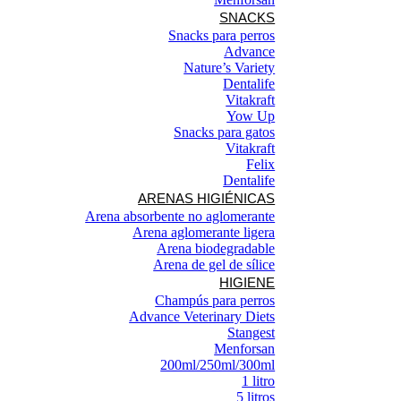
SNACKS
Snacks para perros
Advance
Nature’s Variety
Dentalife
Vitakraft
Yow Up
Snacks para gatos
Vitakraft
Felix
Dentalife
ARENAS HIGIÉNICAS
Arena absorbente no aglomerante
Arena aglomerante ligera
Arena biodegradable
Arena de gel de sílice
HIGIENE
Champús para perros
Advance Veterinary Diets
Stangest
Menforsan
200ml/250ml/300ml
1 litro
5 litros