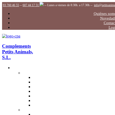
93 760 46 55
--
607 44 17 51
-- Lunes a viernes de 8:30h. a 17.30h --
info@petitsanim
Quiénes som
Novedad
Contac
Log
Complements
Petits Animals,
S.L.