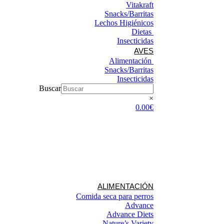
Vitakraft
Snacks/Barritas
Lechos Higiénicos
Dietas ​
Insecticidas
AVES
Alimentación
Snacks/Barritas
Insecticidas
Buscar
×
0.00€
ALIMENTACIÓN
Comida seca para perros
Advance
Advance Diets
Nature’s Variety