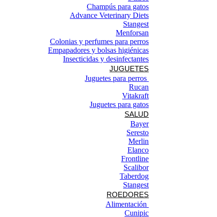
Champús para gatos
Advance Veterinary Diets
Stangest
Menforsan
Colonias y perfumes para perros
Empapadores y bolsas higiénicas
Insecticidas y desinfectantes
JUGUETES
Juguetes para perros ​
Rucan
Vitakraft
Juguetes para gatos
SALUD
Bayer
Seresto
Merlin
Elanco
Frontline
Scalibor
Taberdog
Stangest
ROEDORES
Alimentación ​
Cunipic