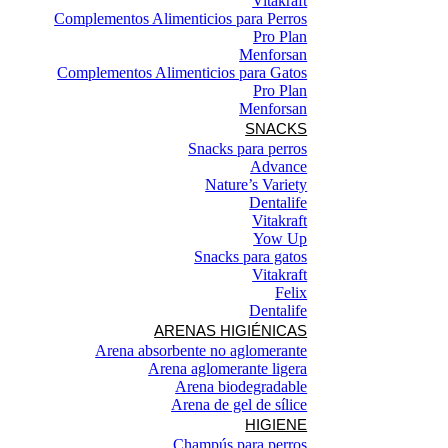
Vitakraft
Complementos Alimenticios para Perros
Pro Plan
Menforsan
Complementos Alimenticios para Gatos
Pro Plan
Menforsan
SNACKS
Snacks para perros
Advance
Nature’s Variety
Dentalife
Vitakraft
Yow Up
Snacks para gatos
Vitakraft
Felix
Dentalife
ARENAS HIGIÉNICAS
Arena absorbente no aglomerante
Arena aglomerante ligera
Arena biodegradable
Arena de gel de sílice
HIGIENE
Champús para perros