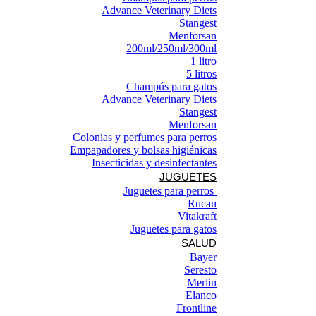
Advance Veterinary Diets
Stangest
Menforsan
200ml/250ml/300ml
1 litro
5 litros
Champús para gatos
Advance Veterinary Diets
Stangest
Menforsan
Colonias y perfumes para perros
Empapadores y bolsas higiénicas
Insecticidas y desinfectantes
JUGUETES
Juguetes para perros ​
Rucan
Vitakraft
Juguetes para gatos
SALUD
Bayer
Seresto
Merlin
Elanco
Frontline