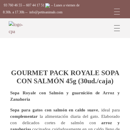
93 760 46 55
--
607 44 17 51
-- Lunes a viernes de
8:30h. a 17.30h --
info@petitsanimals.com
Complements Petits Animals, S.L.
GOURMET PACK ROYALE SOPA
CON SALMÓN 45g (30ud./caja)
Sopa Royale con Salmón y guarnición de Arroz y
Zanahoria
Sopa para gatos con salmón en caldo suave
, ideal para
complementar
la alimentación diaria del gato. Elaborado
con delicados cortes de salmón con
arroz y
zanahorias
cocinados cuidadosamente en un caldo lleno de