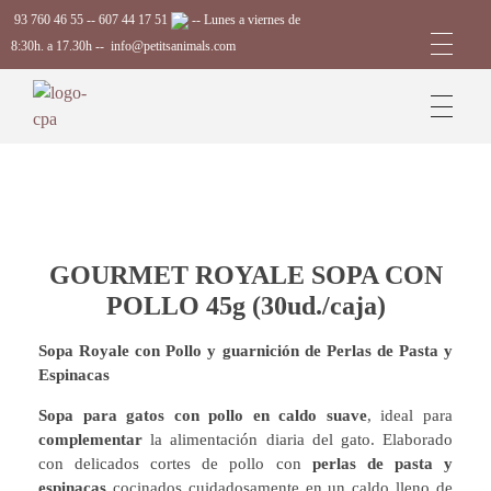
93 760 46 55
--
607 44 17 51
-- Lunes a viernes de
8:30h. a 17.30h --
info@petitsanimals.com
Complements Petits Animals, S.L.
GOURMET ROYALE SOPA CON
POLLO 45g (30ud./caja)
Sopa Royale con Pollo y guarnición de Perlas de Pasta y
Espinacas
Sopa para gatos con pollo en caldo suave
, ideal para
complementar
la alimentación diaria del gato. Elaborado
con delicados cortes de pollo con
perlas de pasta y
espinacas
cocinados cuidadosamente en un caldo lleno de